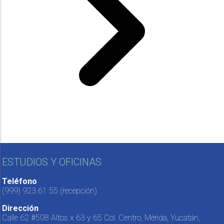
ESTUDIOS Y OFICINAS
Teléfono
(999) 923 61 55
(recepción)
Dirección
Calle 62 #508 Altos x 63 y 65 Col. Centro, Mérida, Yucatán,