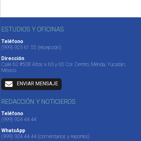
ESTUDIOS Y OFICINAS
Teléfono
(999) 923 61 55
(recepción)
Dirección
Calle 62 #508 Altos x 63 y 65 Col. Centro, Mérida, Yucatán,
México.
ENVIAR MENSAJE
REDACCIÓN Y NOTICIEROS
Teléfono
(999) 924 44 44
WhatsApp
(999) 924 44 44
(comentarios y reportes)