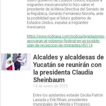
futuro gobierno de Estados Unidos, expulse a
migrantes mexicanosAsí lo hizo saber el
presidente de la Mesa Directiva del Senado de
la República, Gerardo Fernández Noroña, ante
la posibilidad que el futuro gobierno de
Estados Unidos, expulse a migrantes
mexicanos
https://www.notirasa.com/noticia/legisladores-
apoyaran-al-gobierno-federal-en-un-posible-
plan-de-recepcion-de-migrantes/45114
Alcaldes y alcaldesas de
Yucatán se reunirán con
la presidenta Claudia
Sheinbaum
14 de enero de 2025
Entre los asistentes estarán Cecilia Patrón
Laviada y Erik Rihani, presidentes
municipales de Mérida y Progreso,