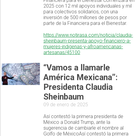
Financiera para el Bienestar.Comenzará en
2025 con 12 mil apoyos individuales y mil
para colectivos solidarios, con una
inversión de 500 millones de pesos por
parte de la Financiera para el Bienestar.
https://www.notirasa.com/noticia/claudia-
sheinbaum-presenta-apoyo-financiero-a-
mujeres-indigenas-y-afroamericanas-
artesanas/45100
“Vamos a llamarle
América Mexicana”:
Presidenta Claudia
Sheinbaum
09 de enero de 2025
Así contestó la primera presidenta de
México a Donald Trump, ante la
sugerencia de cambiarle el nombre al
Golfo de MéxicoAsí contestó la primera