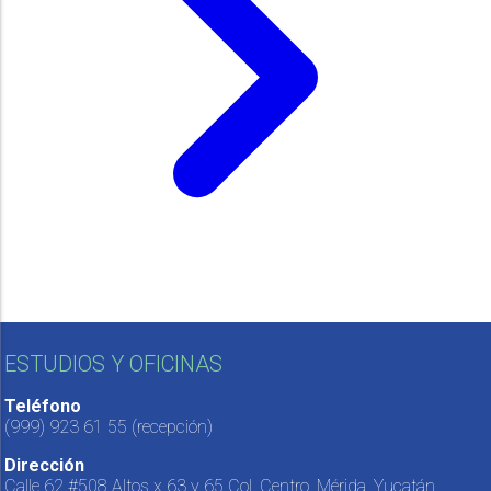
ESTUDIOS Y OFICINAS
Teléfono
(999) 923 61 55
(recepción)
Dirección
Calle 62 #508 Altos x 63 y 65 Col. Centro, Mérida, Yucatán,