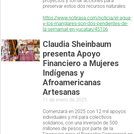
proyectos y tomar acciones para
preservar estos dos recursos naturales.
https://www.notirasa.com/noticia/el-agua-
y-los-manglares-son-dos-pendientes-de-
la-semarnat-en-yucatan/45106
Claudia Sheinbaum
presenta Apoyo
Financiero a Mujeres
Indígenas y
Afroamericanas
Artesanas
11 de enero de 2025
Comenzará en 2025 con 12 mil apoyos
individuales y mil para colectivos
solidarios, con una inversión de 500
millones de pesos por parte de la