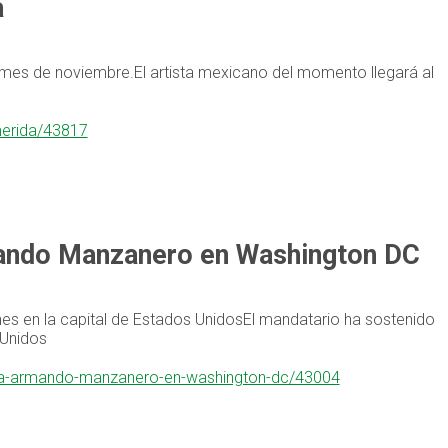
a
 mes de noviembre.El artista mexicano del momento llegará al
merida/43817
rmando Manzanero en Washington DC
es en la capital de Estados UnidosEl mandatario ha sostenido
 Unidos
or-a-armando-manzanero-en-washington-dc/43004