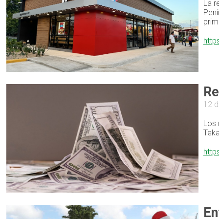
La r
Pení
prim
http
Re
12 d
Los 
Teka
http
En