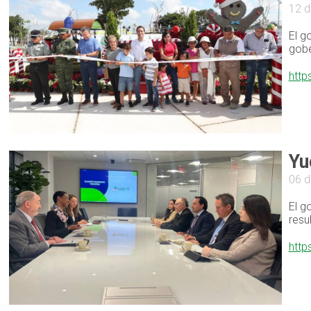
12 d
El g
gobe
http
Yu
06 d
El g
resu
http