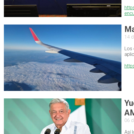
http
encu
Ma
14 d
Los 
apli
http
Yu
AM
06 d
Así 