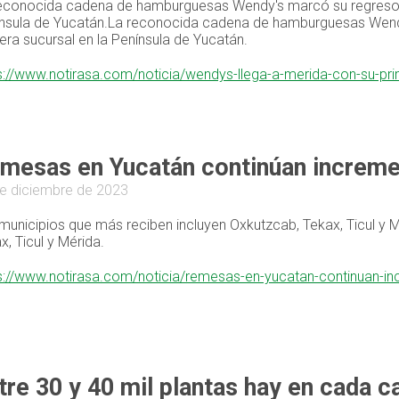
econocida cadena de hamburguesas Wendy's marcó su regreso a 
nsula de Yucatán.La reconocida cadena de hamburguesas Wendy
era sucursal en la Península de Yucatán.
s://www.notirasa.com/noticia/wendys-llega-a-merida-con-su-pri
mesas en Yucatán continúan increm
e diciembre de 2023
municipios que más reciben incluyen Oxkutzcab, Tekax, Ticul y 
x, Ticul y Mérida.
s://www.notirasa.com/noticia/remesas-en-yucatan-continuan-
tre 30 y 40 mil plantas hay en cada 