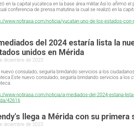
izó en la capital yucateca en la base área militar.Así lo afirmó 
tual conferencia de prensa matutina la cual se realizó en la capit
s://www.notirasa.com/noticia/yucatan-uno-de-los-estados-co
mediados del 2024 estaría lista la nu
tados unidos en Mérida
e diciembre de 2023
 nuevo consulado, seguiría brindando servicios a los ciudadano
teca.Este nuevo consulado, seguiría brindando servicios a los 
teca.
s://www.notirasa.com/noticia/a-mediados-del-2024-estaria-list
ida/42616
ndy's llega a Mérida con su primera s
e diciembre de 2023