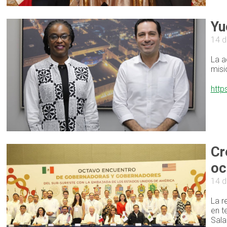
Yu
14 d
La a
misi
http
Cr
oc
14 d
La r
en t
Sala