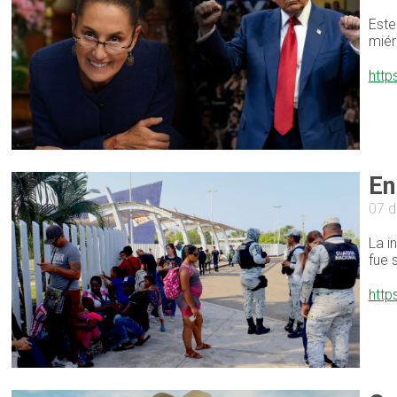
Este
miér
http
En
07 d
La i
fue 
http