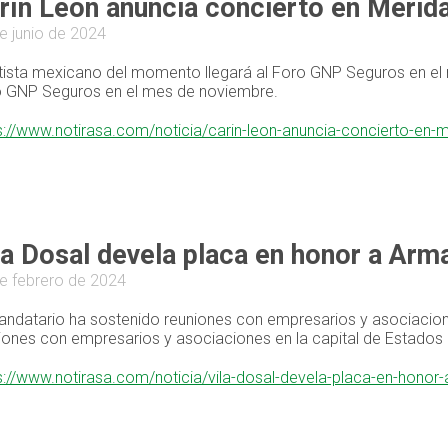
rín León anuncia concierto en Mérid
e junio de 2024
rtista mexicano del momento llegará al Foro GNP Seguros en el
 GNP Seguros en el mes de noviembre.
s://www.notirasa.com/noticia/carin-leon-anuncia-concierto-en-
la Dosal devela placa en honor a A
e febrero de 2024
andatario ha sostenido reuniones con empresarios y asociacion
iones con empresarios y asociaciones en la capital de Estados
s://www.notirasa.com/noticia/vila-dosal-devela-placa-en-hon