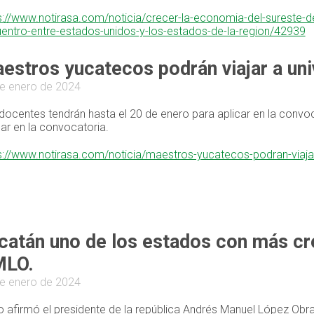
s://www.notirasa.com/noticia/crecer-la-economia-del-sureste
entro-entre-estados-unidos-y-los-estados-de-la-region/42939
estros yucatecos podrán viajar a un
e enero de 2024
docentes tendrán hasta el 20 de enero para aplicar en la convo
car en la convocatoria.
s://www.notirasa.com/noticia/maestros-yucatecos-podran-viaja
catán uno de los estados con más cr
LO.
e enero de 2024
lo afirmó el presidente de la república Andrés Manuel López Obra