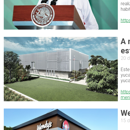
real
habi
http
A 
es
20 d
Este
yuca
yuca
http
mer
We
15 d