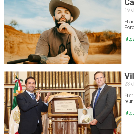
Ca
19 d
El a
Foro
http
Vi
23 d
El m
reun
http