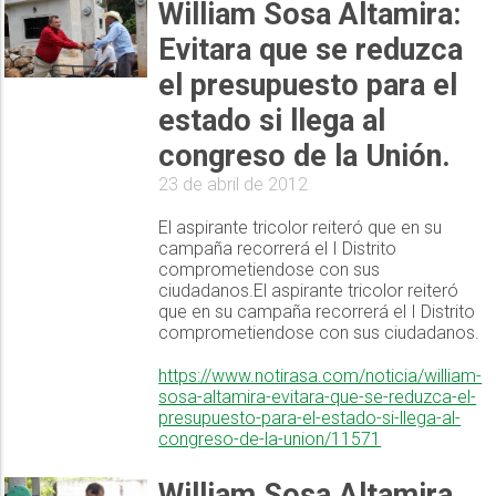
William Sosa Altamira:
Evitara que se reduzca
el presupuesto para el
estado si llega al
congreso de la Unión.
23 de abril de 2012
El aspirante tricolor reiteró que en su
campaña recorrerá el I Distrito
comprometiendose con sus
ciudadanos.El aspirante tricolor reiteró
que en su campaña recorrerá el I Distrito
comprometiendose con sus ciudadanos.
https://www.notirasa.com/noticia/william-
sosa-altamira-evitara-que-se-reduzca-el-
presupuesto-para-el-estado-si-llega-al-
congreso-de-la-union/11571
William Sosa Altamira