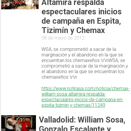
Altamira respalda
espectaculares inicios
de campaña en Espita,
Tizimín y Chemax
08 de mayo de 2012
WSA, se comprometió a sacar de la
marginación y el abandono en la que se
encuentran los chemaxeños \r\nWSA, se
comprometió a sacar de la marginación y
el abandono en la que se encuentran los
chemaxeños \r\n
https://www.notirasa.com/noticia/chemax-
william-sosa-altamira-respalda-
espectaculares-inicios-de-campana-en-
espita-tizimin-y-chemax/11249
Valladolid: William Sosa,
Gonzalo Escalante y