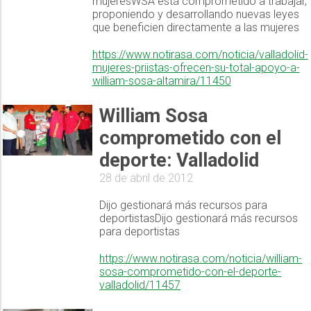
mujeresWSA está comprometido a trabajar,
proponiendo y desarrollando nuevas leyes
que beneficien directamente a las mujeres
https://www.notirasa.com/noticia/valladolid-
mujeres-priistas-ofrecen-su-total-apoyo-a-
william-sosa-altamira/11450
William Sosa
comprometido con el
deporte: Valladolid
28 de abril de 2012
Dijo gestionará más recursos para
deportistasDijo gestionará más recursos
para deportistas
https://www.notirasa.com/noticia/william-
sosa-comprometido-con-el-deporte-
valladolid/11457