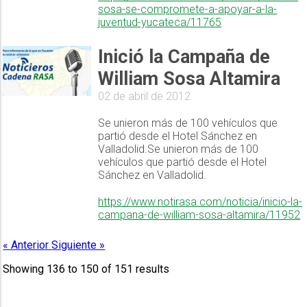
sosa-se-compromete-a-apoyar-a-la-
juventud-yucateca/11765
Inició la Campaña de
William Sosa Altamira
02 de abril de 2012
Se unieron más de 100 vehículos que
partió desde el Hotel Sánchez en
Valladolid.Se unieron más de 100
vehículos que partió desde el Hotel
Sánchez en Valladolid.
https://www.notirasa.com/noticia/inicio-la-
campana-de-william-sosa-altamira/11952
« Anterior
Siguiente »
Showing
136
to
150
of
151
results