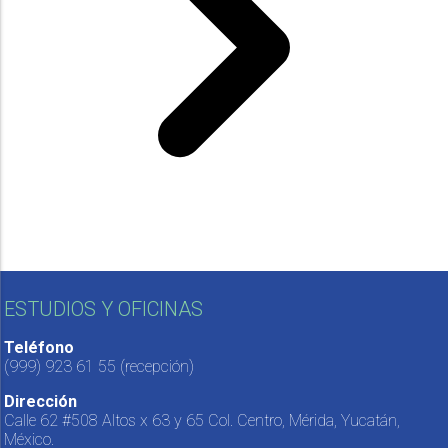
ESTUDIOS Y OFICINAS
Teléfono
(999) 923 61 55
(recepción)
Dirección
Calle 62 #508 Altos x 63 y 65 Col. Centro, Mérida, Yucatán,
México.