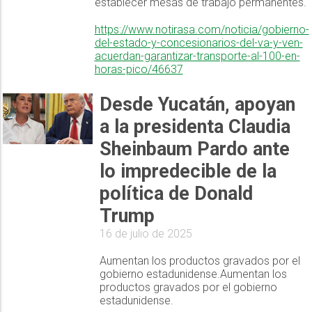
establecer mesas de trabajo permanentes.
https://www.notirasa.com/noticia/gobierno-
del-estado-y-concesionarios-del-va-y-ven-
acuerdan-garantizar-transporte-al-100-en-
horas-pico/46637
Desde Yucatán, apoyan
a la presidenta Claudia
Sheinbaum Pardo ante
lo impredecible de la
política de Donald
Trump
16 de julio de 2025
Aumentan los productos gravados por el
gobierno estadunidense.Aumentan los
productos gravados por el gobierno
estadunidense.