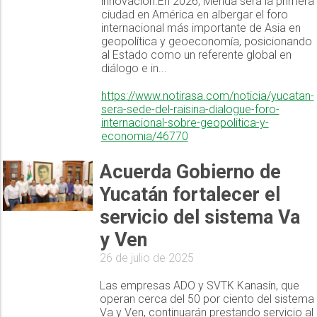
innovación.En 2026, Mérida será la primera
ciudad en América en albergar el foro
internacional más importante de Asia en
geopolítica y geoeconomía, posicionando
al Estado como un referente global en
diálogo e in...
https://www.notirasa.com/noticia/yucatan-
sera-sede-del-raisina-dialogue-foro-
internacional-sobre-geopolitica-y-
economia/46770
Acuerda Gobierno de
Yucatán fortalecer el
servicio del sistema Va
y Ven
26 de julio de 2025
Las empresas ADO y SVTK Kanasín, que
operan cerca del 50 por ciento del sistema
Va y Ven, continuarán prestando servicio al