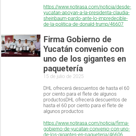
https://www.notirasa.com/noticia/desde-
yucatan-apoyan-a-la-presidenta-claudia-
sheinbaum-pardo-ante-lo-impredecible-
de-la-politica-de-donald-trump/46607
Firma Gobierno de
Yucatán convenio con
uno de los gigantes en
paquetería
15 de julio de 2025
DHL ofrecerá descuentos de hasta el 60
por ciento para el flete de algunos
productosDHL ofrecerá descuentos de
hasta el 60 por ciento para el flete de
algunos productos
https://www.notirasa.com/noticia/firma-
gobierno-de-yucatan-convenio-con-uno-
de-los-gigantes-en-paqueteria/46606