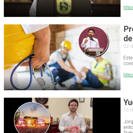
http
Pr
de
22 d
Este
cons
http
Yu
16 d
Jorg
enti
Trab