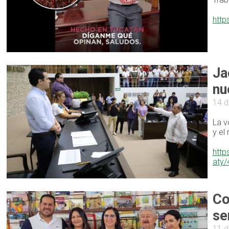
http
Ja
nu
14 d
La v
y el
http
aty
Co
se
11 d