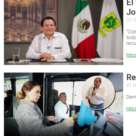
El
Jo
02 
“Con
todo
recu
http
Re
01 
Dema
http