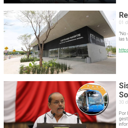
Re
01 
“No 
las 
http
Si
So
30 d
Por 
gest
info