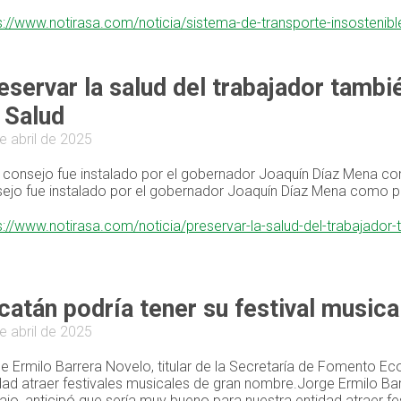
s://www.notirasa.com/noticia/sistema-de-transporte-insosteni
eservar la salud del trabajador tambi
 Salud
e abril de 2025
 consejo fue instalado por el gobernador Joaquín Díaz Mena co
ejo fue instalado por el gobernador Joaquín Díaz Mena como pa
s://www.notirasa.com/noticia/preservar-la-salud-del-trabajador
catán podría tener su festival music
e abril de 2025
e Ermilo Barrera Novelo, titular de la Secretaría de Fomento E
dad atraer festivales musicales de gran nombre.Jorge Ermilo Ba
ajo, anticipó que sería muy bueno para nuestra entidad atraer f