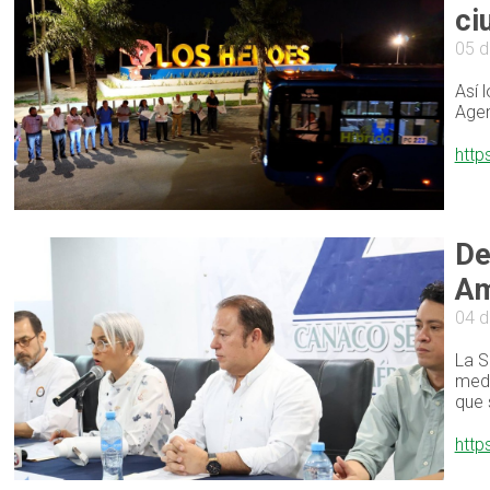
ci
05 d
Así 
Agen
http
De
Am
04 d
La S
medi
que 
http