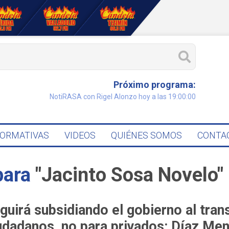
Próximo programa:
NotiRASA con Rigel Alonzo hoy a las 19:00:00
FORMATIVAS
VIDEOS
QUIÉNES SOMOS
CONTA
para
"Jacinto Sosa Novelo"
guirá subsidiando el gobierno al tran
udadanos, no para privados: Díaz Me