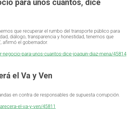
ocio para unos cuantos, dice
enemos que recuperar el rumbo del transporte público para
idad, diálogo, transparencia y honestidad, tenemos que
, afirmó el gobernador.
ser-negocio-para-unos-cuantos-dice-joaquin-diaz-mena/45814
rá el Va y Ven
das en contra de responsables de supuesta corrupción.
parecera-el-va-y-ven/45811