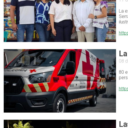
La e
Serr
ilus
http
La
08 d
80 e
pers
http
La