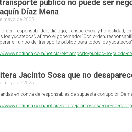
 transporte público no puede ser neg
aquín Díaz Mena
de mayo de 2025
 orden, responsabilidad, diálogo, transparencia y honestidad, t
s los yucatecos”, afirmó el gobernador.“Con orden, responsabil
perar el rumbo del transporte público para todos los yucatecos”
s://www.notirasa.com/noticia/el-transporte-publico-no-puede-
itera Jacinto Sosa que no desaparece
de mayo de 2025
ndas en contra de responsables de supuesta corrupción.Deman
s://www.notirasa.com/noticia/reitera-jacinto-sosa-que-no-desa