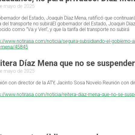
de mayo de 2025
obernador del Estado, Joaquín Díaz Mena, ratificó que continuar
fa del transporte no subiráEl gobernador del Estado, Joaquín Día
cido como “Va y Ven”, y que la tarifa del transporte no subirá
s://www.notirasa.com/noticia/seguira-subsidiando-el-gobierno-a
z-mena/45845
itera Díaz Mena que no se suspenderá
de mayo de 2025
ión con director de la ATY, Jacinto Sosa Novelo.Reunión con di
s://www.notirasa.com/noticia/reitera-diaz-mena-que-no-se-susp