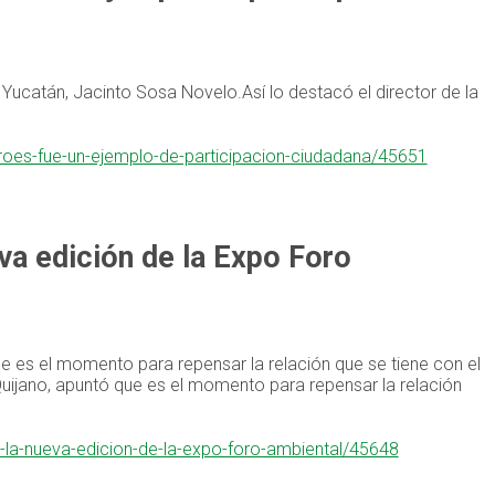
 Yucatán, Jacinto Sosa Novelo.Así lo destacó el director de la
.
eroes-fue-un-ejemplo-de-participacion-ciudadana/45651
eva edición de la Expo Foro
ue es el momento para repensar la relación que se tiene con el
uijano, apuntó que es el momento para repensar la relación
a-la-nueva-edicion-de-la-expo-foro-ambiental/45648