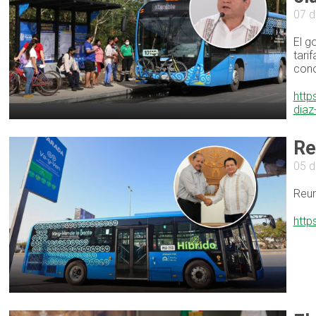
07 
El g
tari
cono
http
dia
Re
05 
Reun
http