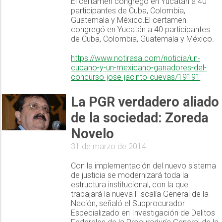
El certamen congregó en Yucatán a 40
participantes de Cuba, Colombia,
Guatemala y México.El certamen
congregó en Yucatán a 40 participantes
de Cuba, Colombia, Guatemala y México.
https://www.notirasa.com/noticia/un-
cubano-y-un-mexicano-ganadores-del-
concurso-jose-jacinto-cuevas/19191
La PGR verdadero aliado
de la sociedad: Zoreda
Novelo
31 de marzo de 2014
Con la implementación del nuevo sistema
de justicia se modernizará toda la
estructura institucional, con la que
trabajará la nueva Fiscalía General de la
Nación, señaló el Subprocurador
Especializado en Investigación de Delitos