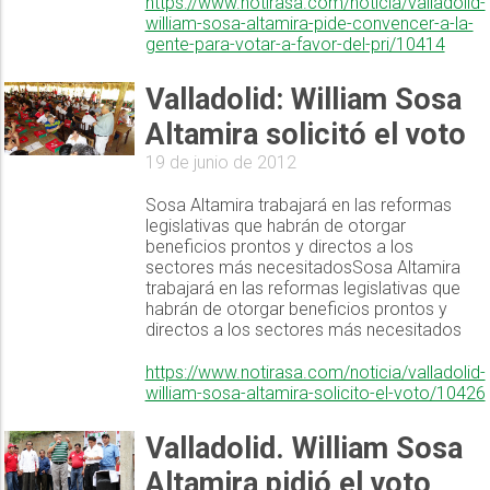
https://www.notirasa.com/noticia/valladolid-
william-sosa-altamira-pide-convencer-a-la-
gente-para-votar-a-favor-del-pri/10414
Valladolid: William Sosa
Altamira solicitó el voto
19 de junio de 2012
Sosa Altamira trabajará en las reformas
legislativas que habrán de otorgar
beneficios prontos y directos a los
sectores más necesitadosSosa Altamira
trabajará en las reformas legislativas que
habrán de otorgar beneficios prontos y
directos a los sectores más necesitados
https://www.notirasa.com/noticia/valladolid-
william-sosa-altamira-solicito-el-voto/10426
Valladolid. William Sosa
Altamira pidió el voto