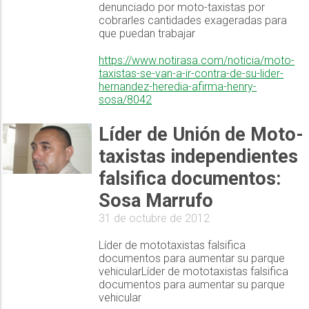
denunciado por moto-taxistas por
cobrarles cantidades exageradas para
que puedan trabajar
https://www.notirasa.com/noticia/moto-
taxistas-se-van-a-ir-contra-de-su-lider-
hernandez-heredia-afirma-henry-
sosa/8042
Líder de Unión de Moto-
taxistas independientes
falsifica documentos:
Sosa Marrufo
31 de octubre de 2012
Líder de mototaxistas falsifica
documentos para aumentar su parque
vehicularLíder de mototaxistas falsifica
documentos para aumentar su parque
vehicular