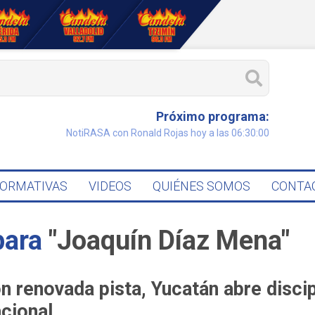
Próximo programa:
NotiRASA con Ronald Rojas hoy a las 06:30:00
FORMATIVAS
VIDEOS
QUIÉNES SOMOS
CONTA
para
"Joaquín Díaz Mena"
n renovada pista, Yucatán abre discip
cional