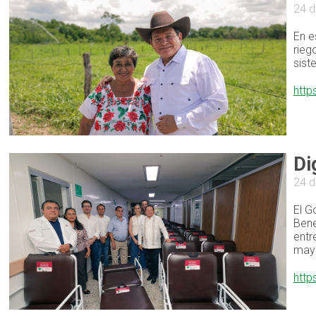
24 d
En e
rieg
sist
http
Di
24 d
El G
Bene
entr
mayo
http