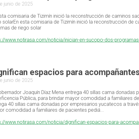
e junio de 2025
sta comisaria de Tizimín inició la reconstrucción de caminos 
o solarEn esta comisaria de Tizimín inició la reconstrucción d
emas de riego solar
s://www.notirasa.com/noticia/inician-en-sucopo-dos-program
gnifican espacios para acompañantes
e junio de 2025
obernador Joaquín Díaz Mena entrega 40 sillas cama donadas p
ficencia Pública, para brindar mayor comodidad a familiares d
ega 40 sillas cama donadas por empresarios yucatecos a través 
r comodidad a familiares de pacientes pediá...
s://www.notirasa.com/noticia/dignifican-espacios-para-acompa