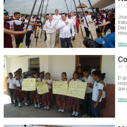
01 d
Joaq
trab
Díaz
reha
http
Co
30 d
El g
resp
que 
http