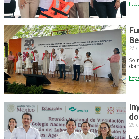
http
Fu
Be
26 d
Se i
domo
http
In
do
26 d
El g