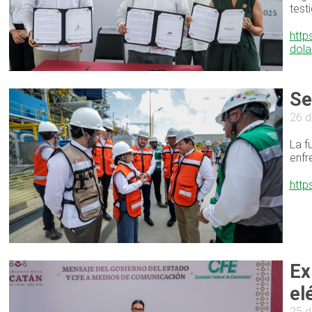
test
http
dola
Se
26 d
La f
enfr
http
Ex
el
25 d