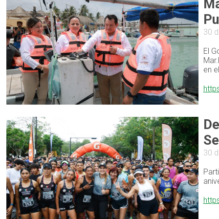
Má
Pu
30 d
El G
Mar.
en e
http
De
Se
30 d
Part
aniv
http