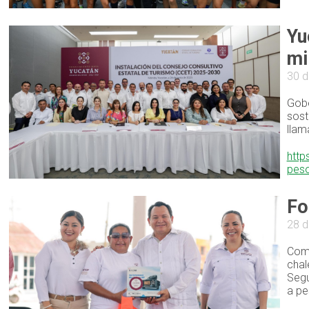
Yu
mi
30 d
Gobe
sost
llam
http
pes
Fo
28 d
Como
chal
Segu
a pe