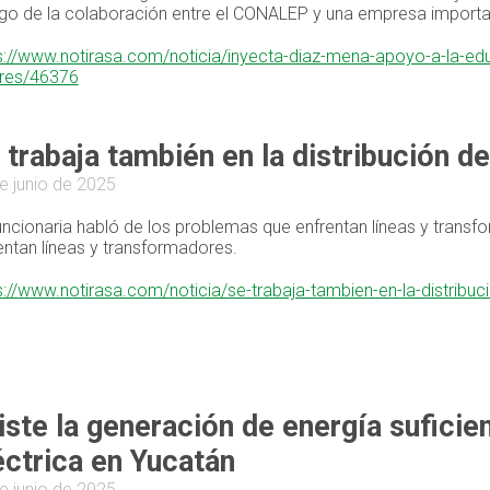
igo de la colaboración entre el CONALEP y una empresa importan
s://www.notirasa.com/noticia/inyecta-diaz-mena-apoyo-a-la-ed
res/46376
 trabaja también en la distribución de 
e junio de 2025
uncionaria habló de los problemas que enfrentan líneas y trans
entan líneas y transformadores.
s://www.notirasa.com/noticia/se-trabaja-tambien-en-la-distribuci
iste la generación de energía sufici
éctrica en Yucatán
e junio de 2025