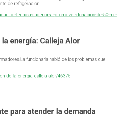
te de refrigeración.
ucacion-tecnica-superior-al-promover-donacion-de-50-mil-
la energía: Calleja Alor
formadores.La funcionaria habló de los problemas que
on-de-la-energia-calleja-alor/46375
ente para atender la demanda