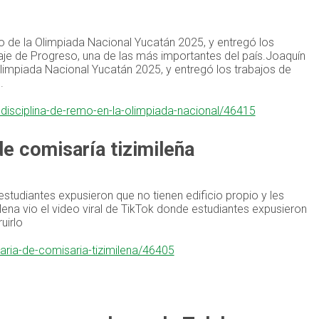
o de la Olimpiada Nacional Yucatán 2025, y entregó los
taje de Progreso, una de las más importantes del país.Joaquín
limpiada Nacional Yucatán 2025, y entregó los trabajos de
.
disciplina-de-remo-en-la-olimpiada-nacional/46415
de comisaría tizimileña
studiantes expusieron que no tienen edificio propio y les
ena vio el video viral de TikTok donde estudiantes expusieron
uirlo
daria-de-comisaria-tizimilena/46405