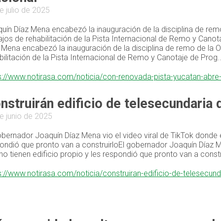
e julio de 2025
uín Díaz Mena encabezó la inauguración de la disciplina de rem
ajos de rehabilitación de la Pista Internacional de Remo y Cano
 Mena encabezó la inauguración de la disciplina de remo de la O
bilitación de la Pista Internacional de Remo y Canotaje de Prog..
s://www.notirasa.com/noticia/con-renovada-pista-yucatan-abre-
nstruirán edificio de telesecundaria 
e junio de 2025
obernador Joaquín Díaz Mena vio el video viral de TikTok donde e
ondió que pronto van a construirloEl gobernador Joaquín Díaz M
no tienen edificio propio y les respondió que pronto van a constr
s://www.notirasa.com/noticia/construiran-edificio-de-telesecun