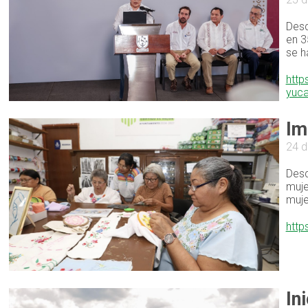
Desd
en 3
se h
http
yuc
Im
24 d
Desd
muje
muje
http
In