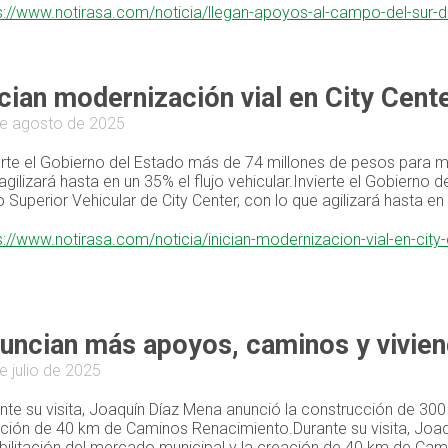
s://www.notirasa.com/noticia/llegan-apoyos-al-campo-del-sur-d
ician modernización vial en City Cent
e agosto de 2025
erte el Gobierno del Estado más de 74 millones de pesos para mo
agilizará hasta en un 35% el flujo vehicular.Invierte el Gobiern
 Superior Vehicular de City Center, con lo que agilizará hasta en u
s://www.notirasa.com/noticia/inician-modernizacion-vial-en-cit
uncian más apoyos, caminos y viviend
e julio de 2025
nte su visita, Joaquín Díaz Mena anunció la construcción de 300 v
ción de 40 km de Caminos Renacimiento.Durante su visita, Joaqu
bilitación del mercado municipal y la creación de 40 km de Ca