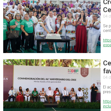
Cr
Ce
04 d
Se p
cent
http
espe
Ce
fa
04 d
El a
pres
http
incl