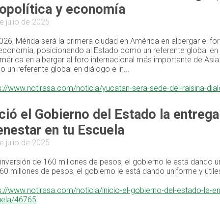
opolítica y economía
e julio de 2025
026, Mérida será la primera ciudad en América en albergar el fo
conomía, posicionando al Estado como un referente global en d
mérica en albergar el foro internacional más importante de Asi
 un referente global en diálogo e in...
s://www.notirasa.com/noticia/yucatan-sera-sede-del-raisina-di
ició el Gobierno del Estado la entreg
enestar en tu Escuela
e julio de 2025
inversión de 160 millones de pesos, el gobierno le está dando u
60 millones de pesos, el gobierno le está dando uniforme y útil
s://www.notirasa.com/noticia/inicio-el-gobierno-del-estado-la-
uela/46765