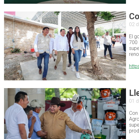
Co
02 d
El g
700 
supe
reno
http
Ll
01 d
Con 
Agro
supe
prod