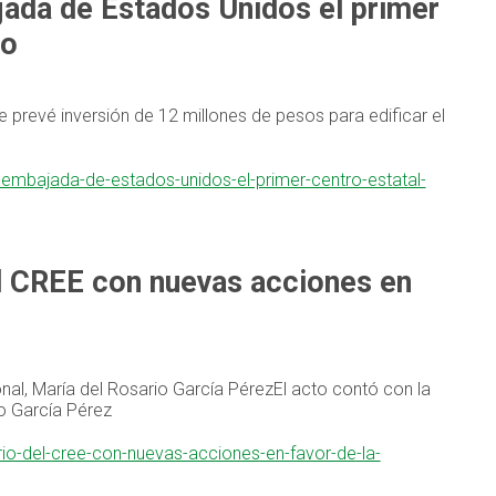
jada de Estados Unidos el primer
mo
e prevé inversión de 12 millones de pesos para edificar el
-embajada-de-estados-unidos-el-primer-centro-estatal-
el CREE con nuevas acciones en
nal, María del Rosario García PérezEl acto contó con la
io García Pérez
rio-del-cree-con-nuevas-acciones-en-favor-de-la-