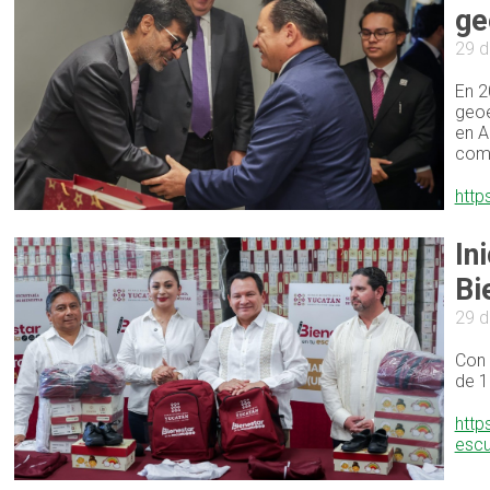
ge
29 d
En 2
geoe
en A
como
http
In
Bi
29 d
Con 
de 1
http
esc