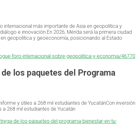
ro internacional más importante de Asia en geopolítica y
iálogo e innovación.En 2026, Mérida será la primera ciudad
a en geopolítica y geoeconomía, posicionando al Estado
alogue-foro-internacional-sobre-geopolitica-y-economia/46770
a de los paquetes del Programa
niforme y útiles a 268 mil estudiantes de YucatánCon inversión
es a 268 mil estudiantes de Yucatán
entrega-de-los-paquetes-del-programa-bienestar-en-tu-