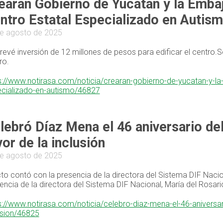
earán Gobierno de Yucatán y la Emba
ntro Estatal Especializado en Autis
e agosto de 2025
revé inversión de 12 millones de pesos para edificar el centro.S
ro.
s://www.notirasa.com/noticia/crearan-gobierno-de-yucatan-y-la
cializado-en-autismo/46827
lebró Díaz Mena el 46 aniversario d
vor de la inclusión
e agosto de 2025
cto contó con la presencia de la directora del Sistema DIF Nacio
encia de la directora del Sistema DIF Nacional, María del Rosar
s://www.notirasa.com/noticia/celebro-diaz-mena-el-46-aniversa
usion/46825