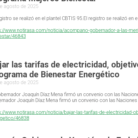
e agosto de 2025
egistro se realizó en el plantel CBTIS 95.El registro se realizó en 
s://www.notirasa.com/noticia/acompano-gobernador-a-las-merid
estar/46843
jar las tarifas de electricidad, objet
ograma de Bienestar Energético
e agosto de 2025
obernador Joaquín Díaz Mena firmó un convenio con las Naciones
rnador Joaquín Díaz Mena firmó un convenio con las Naciones Un
s://www.notirasa.com/noticia/bajar-las-tarifas-de-electricidad-
getico/46838