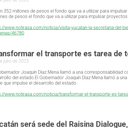
n 352 millones de pesos el fondo que va a utilizar para impul
ones de pesos el fondo que va a utilizar para impulsar proyec
s://www.notirasa.com/noticia/visita-yucatan-la-secretaria-del-b
genas/46780
ansformar el transporte es tarea de 
e julio de 2025
obernador Joaquín Díaz Mena llamó a una corresponsabilidad com
rrollo del estado.El Gobernador Joaquín Díaz Mena llamó a una
le que impulse el desarrollo del estado.
s://www.notirasa.com/noticia/transformar-el-transporte-es-ta
catán será sede del Raisina Dialogue,