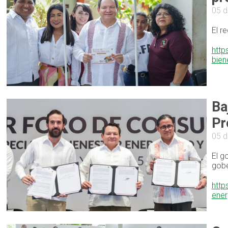
05 d
El r
http
bien
Ba
Pr
05 d
El g
gobe
http
ener