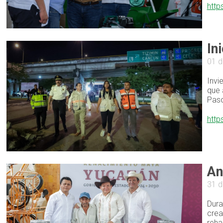
http
In
01 d
Invi
que 
Paso
http
An
31 d
Dura
crea
reha