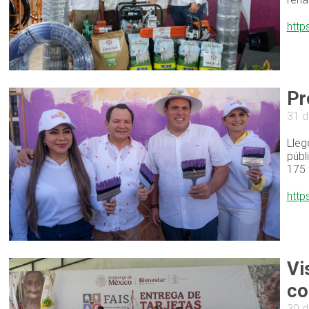
http
Pr
31 d
Lleg
públ
175 
http
Vi
co
30 d