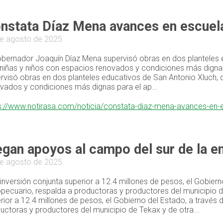
nstata Díaz Mena avances en escuela
e agosto de 2025
obernador Joaquín Díaz Mena supervisó obras en dos planteles 
niñas y niños con espacios renovados y condiciones más dignas
rvisó obras en dos planteles educativos de San Antonio Xluch, 
vados y condiciones más dignas para el ap...
s://www.notirasa.com/noticia/constata-diaz-mena-avances-en-
egan apoyos al campo del sur de la e
e agosto de 2025
inversión conjunta superior a 12.4 millones de pesos, el Gobier
pecuario, respalda a productoras y productores del municipio de
rior a 12.4 millones de pesos, el Gobierno del Estado, a travé
uctoras y productores del municipio de Tekax y de otra...