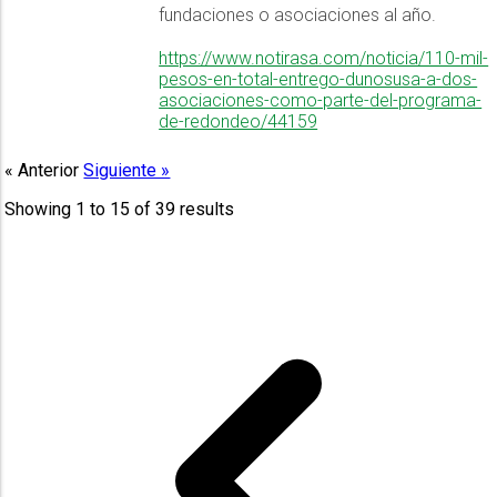
fundaciones o asociaciones al año.
https://www.notirasa.com/noticia/110-mil-
pesos-en-total-entrego-dunosusa-a-dos-
asociaciones-como-parte-del-programa-
de-redondeo/44159
« Anterior
Siguiente »
Showing
1
to
15
of
39
results