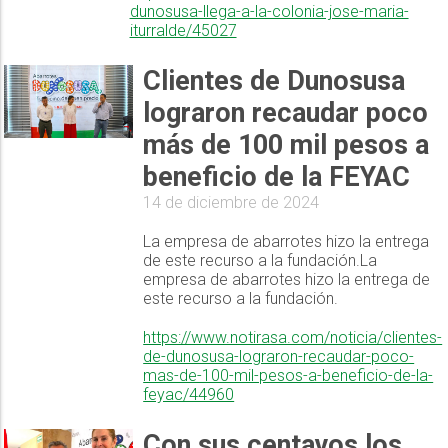
dunosusa-llega-a-la-colonia-jose-maria-
iturralde/45027
Clientes de Dunosusa
lograron recaudar poco
más de 100 mil pesos a
beneficio de la FEYAC
14 de diciembre de 2024
La empresa de abarrotes hizo la entrega
de este recurso a la fundación.La
empresa de abarrotes hizo la entrega de
este recurso a la fundación.
https://www.notirasa.com/noticia/clientes-
de-dunosusa-lograron-recaudar-poco-
mas-de-100-mil-pesos-a-beneficio-de-la-
feyac/44960
Con sus centavos los