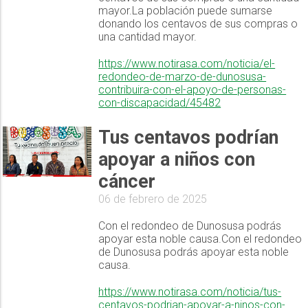
mayor.La población puede sumarse
donando los centavos de sus compras o
una cantidad mayor.
https://www.notirasa.com/noticia/el-
redondeo-de-marzo-de-dunosusa-
contribuira-con-el-apoyo-de-personas-
con-discapacidad/45482
Tus centavos podrían
apoyar a niños con
cáncer
06 de febrero de 2025
Con el redondeo de Dunosusa podrás
apoyar esta noble causa.Con el redondeo
de Dunosusa podrás apoyar esta noble
causa.
https://www.notirasa.com/noticia/tus-
centavos-podrian-apoyar-a-ninos-con-