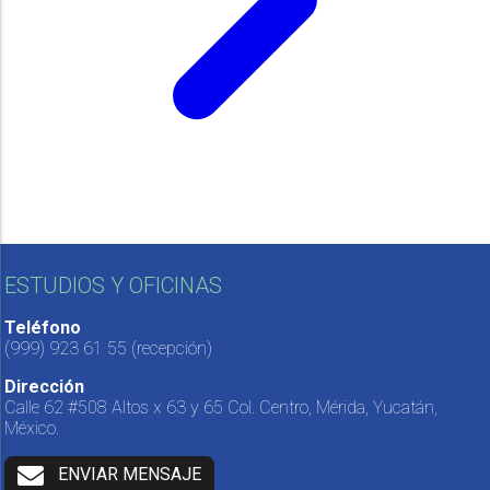
ESTUDIOS Y OFICINAS
Teléfono
(999) 923 61 55
(recepción)
Dirección
Calle 62 #508 Altos x 63 y 65 Col. Centro, Mérida, Yucatán,
México.
ENVIAR MENSAJE