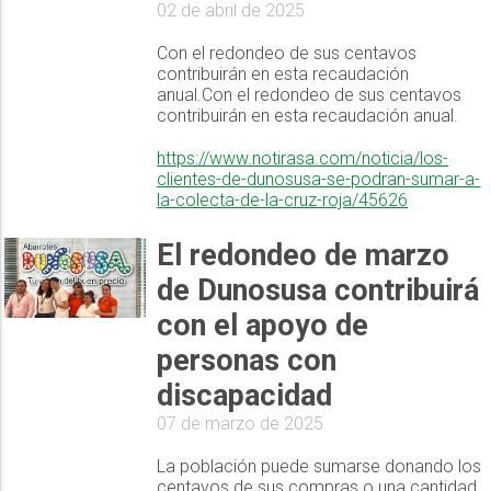
02 de abril de 2025
Con el redondeo de sus centavos
contribuirán en esta recaudación
anual.Con el redondeo de sus centavos
contribuirán en esta recaudación anual.
https://www.notirasa.com/noticia/los-
clientes-de-dunosusa-se-podran-sumar-a-
la-colecta-de-la-cruz-roja/45626
El redondeo de marzo
de Dunosusa contribuirá
con el apoyo de
personas con
discapacidad
07 de marzo de 2025
La población puede sumarse donando los
centavos de sus compras o una cantidad