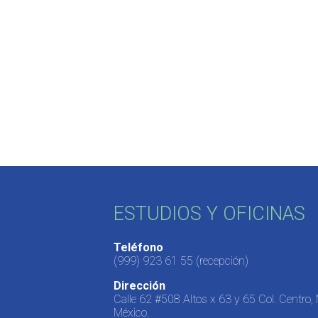
ESTUDIOS Y OFICINAS
Teléfono
(999) 923 61 55
(recepción)
Dirección
Calle 62 #508 Altos x 63 y 65 Col. Centro,
México.