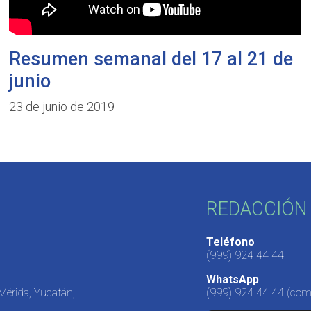
Resumen semanal del 17 al 21 de
junio
23 de junio de 2019
REDACCIÓN 
Teléfono
(999) 924 44 44
WhatsApp
 Mérida, Yucatán,
(999) 924 44 44
(come