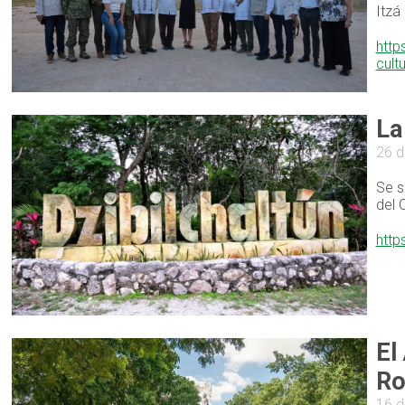
Itzá
http
cult
La
26 d
Se s
del 
http
El
Ro
16 d