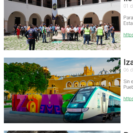
01 d
Para
Esta
http
Iz
06 
Sin 
Pueb
http