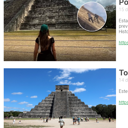
Po
15 d
Esta
prev
Hist
http
To
14 d
Este
http