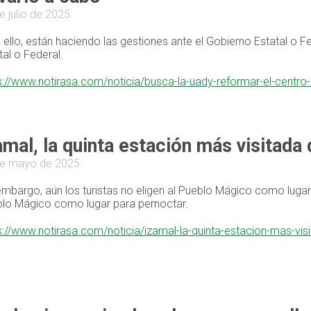
e julio de 2025
 ello, están haciendo las gestiones ante el Gobierno Estatal o F
tal o Federal.
s://www.notirasa.com/noticia/busca-la-uady-reformar-el-centro-
amal, la quinta estación más visitada
de mayo de 2025
embargo, aún los turistas no eligen al Pueblo Mágico como lugar 
lo Mágico como lugar para pernoctar.
s://www.notirasa.com/noticia/izamal-la-quinta-estacion-mas-vi