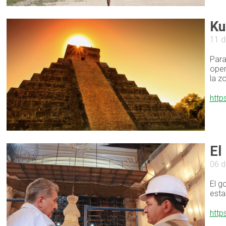
Ku
11 d
Para
oper
la z
http
El
06 d
El g
esta
http