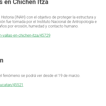
s en Chichén Itzá
Historia (INAH) con el objetivo de proteger la estructura y
ón fue tomada por el Instituto Nacional de Antropología e
r daños por erosión, humedad y contacto humano.
-vallas-en-chichen-itza/45729
án
el fenómeno se podrá ver desde el 19 de marzo.
-yucatan/45521