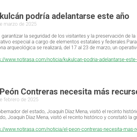
kulcán podría adelantarse este año
e marzo de 2025
 garantizar la seguridad de los visitantes y la preservación de l
ativo especial a cargo de elementos estatales y federales.Para g
ona arqueológica se realizará, del 17 al 23 de marzo, un operati
s://www.notirasa.com/noticia/kukulcan-podria-adelantarse-est
 Peón Contreras necesita más recurs
e febrero de 2025
obernador del estado, Joaquín Díaz Mena, visitó el recinto histó
do, Joaquín Díaz Mena, visitó el recinto histórico y constató la 
s://www.notirasa.com/noticia/el-peon-contreras-necesita-mas-