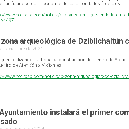
 en un futuro cercano por parte de las autoridades federales.
s://www.notirasa.com/noticia/que-yucatan-siga-siendo-la-entr
ur/44971
 zona arqueológica de Dzibilchaltún 
e noviembre de 2024
iguen realizando los trabajos construcción del Centro de Atenció
Centro de Atención a Visitantes.
s://www.notirasa.com/noticia/la-zona-arqueologica-de-dzibilch
 Ayuntamiento instalará el primer cor
sado
e septiembre de 2024