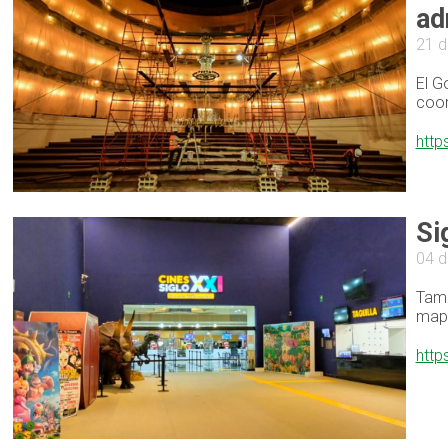
ad
21 d
El G
coor
http
Si
04 d
Tamb
map
http