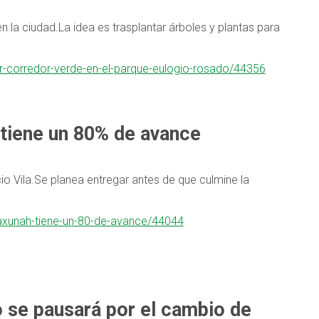
en la ciudad.La idea es trasplantar árboles y plantas para
mer-corredor-verde-en-el-parque-eulogio-rosado/44356
 tiene un 80% de avance
io Vila.Se planea entregar antes de que culmine la
yaxunah-tiene-un-80-de-avance/44044
o se pausará por el cambio de