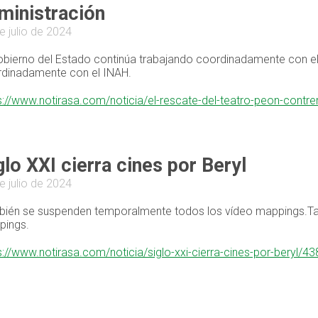
ministración
e julio de 2024
obierno del Estado continúa trabajando coordinadamente con el
dinadamente con el INAH.
s://www.notirasa.com/noticia/el-rescate-del-teatro-peon-contr
glo XXI cierra cines por Beryl
e julio de 2024
ién se suspenden temporalmente todos los vídeo mappings.T
pings.
s://www.notirasa.com/noticia/siglo-xxi-cierra-cines-por-beryl/4