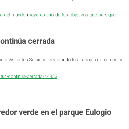
ada-del-mundo-maya-es-uno-de-los-objetivos-que-persigue-
continúa cerrada
n a Visitantes.Se siguen realizando los trabajos construcción
altun-continua-cerrada/44833
redor verde en el parque Eulogio