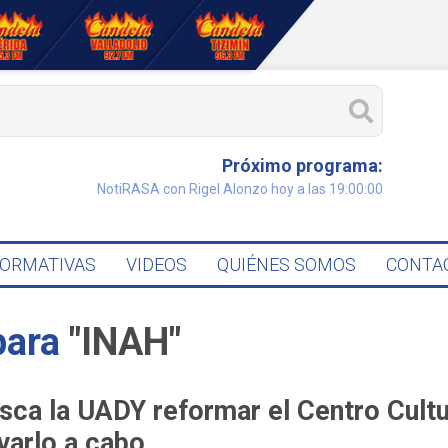
Próximo programa:
NotiRASA con Rigel Alonzo hoy a las 19:00:00
FORMATIVAS
VIDEOS
QUIÉNES SOMOS
CONTA
para
"INAH"
sca la UADY reformar el Centro Cultu
evarlo a cabo