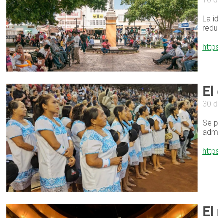
La i
redu
http
El
30 d
Se p
admi
http
El