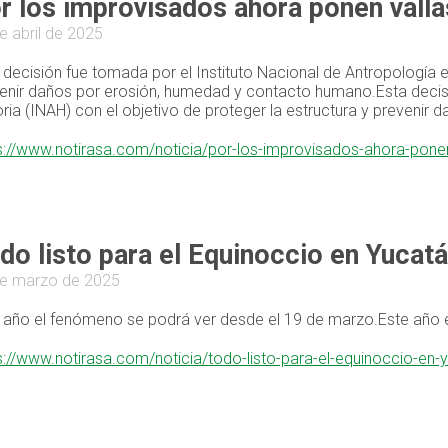
r los improvisados ahora ponen valla
e abril de 2025
 decisión fue tomada por el Instituto Nacional de Antropología e 
enir daños por erosión, humedad y contacto humano.Esta decisi
oria (INAH) con el objetivo de proteger la estructura y preveni
s://www.notirasa.com/noticia/por-los-improvisados-ahora-ponen
do listo para el Equinoccio en Yucat
e marzo de 2025
 año el fenómeno se podrá ver desde el 19 de marzo.Este año 
s://www.notirasa.com/noticia/todo-listo-para-el-equinoccio-en