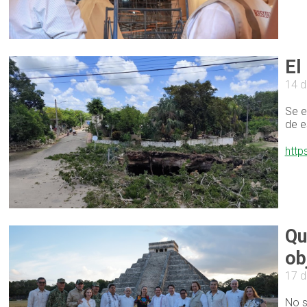
El
14 d
Se e
de e
http
Qu
ob
17 d
No s