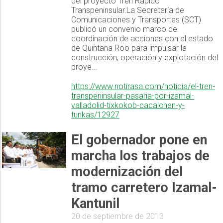
del proyecto Tren Rápido
Transpeninsular.La Secretaría de
Comunicaciones y Transportes (SCT)
publicó un convenio marco de
coordinación de acciones con el estado
de Quintana Roo para impulsar la
construcción, operación y explotación del
proye...
https://www.notirasa.com/noticia/el-tren-
transpeninsular-pasaria-por-izamal-
valladolid-tixkokob-cacalchen-y-
tunkas/12927
El gobernador pone en
marcha los trabajos de
modernización del
tramo carretero Izamal-
Kantunil
20 de septiembre de 2013