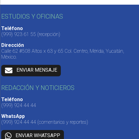
ESTUDIOS Y OFICINAS
Teléfono
(999) 923 61 55
(recepción)
Dirección
Calle 62 #508 Altos x 63 y 65 Col. Centro, Mérida, Yucatán,
México.
ENVIAR MENSAJE
REDACCIÓN Y NOTICIEROS
Teléfono
(999) 924 44 44
WhatsApp
(999) 924 44 44
(comentarios y reportes)
ENVIAR WHATSAPP