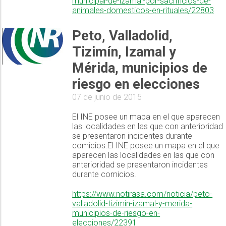
municipal-de-izamal-por-sacrificios-de-
animales-domesticos-en-rituales/22803
Peto, Valladolid,
Tizimín, Izamal y
Mérida, municipios de
riesgo en elecciones
07 de junio de 2015
El INE posee un mapa en el que aparecen
las localidades en las que con anterioridad
se presentaron incidentes durante
comicios.El INE posee un mapa en el que
aparecen las localidades en las que con
anterioridad se presentaron incidentes
durante comicios.
https://www.notirasa.com/noticia/peto-
valladolid-tizimin-izamal-y-merida-
municipios-de-riesgo-en-
elecciones/22391