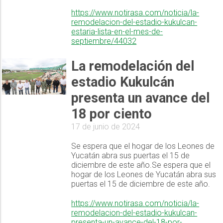
https://www.notirasa.com/noticia/la-
remodelacion-del-estadio-kukulcan-
estaria-lista-en-el-mes-de-
septiembre/44032
La remodelación del
estadio Kukulcán
presenta un avance del
18 por ciento
17 de junio de 2024
Se espera que el hogar de los Leones de
Yucatán abra sus puertas el 15 de
diciembre de este año.Se espera que el
hogar de los Leones de Yucatán abra sus
puertas el 15 de diciembre de este año.
https://www.notirasa.com/noticia/la-
remodelacion-del-estadio-kukulcan-
presenta-un-avance-del-18-por-