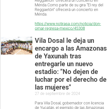
Reggaetón” ofrecerá un concierto en
Mérida.Como parte de su gira “El rey del
Reggaetón” ofrecerá un concierto en
Mérida.
https://www.notirasa.com/noticia/don-
omar-regresa-mexico/45308
Vila Dosal le deja un
encargo a las Amazonas
de Yaxunah tras
entregarle un nuevo
estadio: "No dejen de
luchar por el derecho de
las mujeres"
27 de septiembre de 2024
Para Vila Dosal, gobernador con licencia
de Yucatán, el ejemplo de las Amazonas