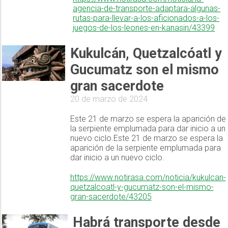
agencia-de-transporte-adaptara-algunas-
rutas-para-llevar-a-los-aficionados-a-los-
juegos-de-los-leones-en-kanasin/43399
Kukulcán, Quetzalcóatl y
Gucumatz son el mismo
gran sacerdote
20 de marzo de 2024
Este 21 de marzo se espera la aparición de
la serpiente emplumada para dar inicio a un
nuevo ciclo.Este 21 de marzo se espera la
aparición de la serpiente emplumada para
dar inicio a un nuevo ciclo.
https://www.notirasa.com/noticia/kukulcan-
quetzalcoatl-y-gucumatz-son-el-mismo-
gran-sacerdote/43205
Habrá transporte desde