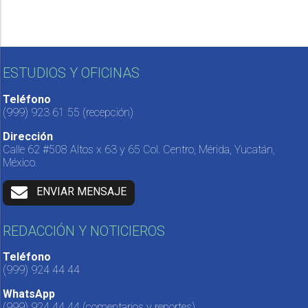
ESTUDIOS Y OFICINAS
Teléfono
(999) 923 61 55
(recepción)
Dirección
Calle 62 #508 Altos x 63 y 65 Col. Centro, Mérida, Yucatán,
México.
ENVIAR MENSAJE
REDACCIÓN Y NOTICIEROS
Teléfono
(999) 924 44 44
WhatsApp
(999) 924 44 44
(comentarios y reportes)