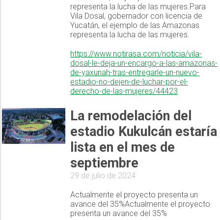
representa la lucha de las mujeres.Para
Vila Dosal, gobernador con licencia de
Yucatán, el ejemplo de las Amazonas
representa la lucha de las mujeres.
https://www.notirasa.com/noticia/vila-
dosal-le-deja-un-encargo-a-las-amazonas-
de-yaxunah-tras-entregarle-un-nuevo-
estadio-no-dejen-de-luchar-por-el-
derecho-de-las-mujeres/44423
La remodelación del
estadio Kukulcán estaría
lista en el mes de
septiembre
29 de julio de 2024
Actualmente el proyecto presenta un
avance del 35%Actualmente el proyecto
presenta un avance del 35%