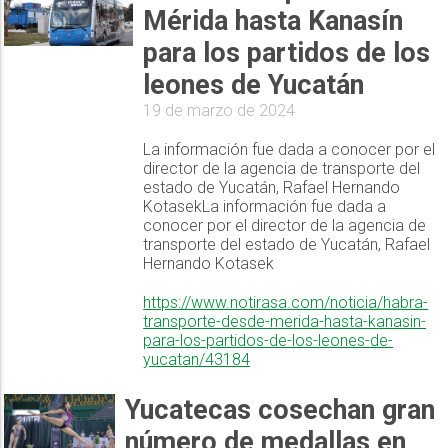
Mérida hasta Kanasín
para los partidos de los
leones de Yucatán
19 de marzo de 2024
La información fue dada a conocer por el
director de la agencia de transporte del
estado de Yucatán, Rafael Hernando
KotasekLa información fue dada a
conocer por el director de la agencia de
transporte del estado de Yucatán, Rafael
Hernando Kotasek
https://www.notirasa.com/noticia/habra-
transporte-desde-merida-hasta-kanasin-
para-los-partidos-de-los-leones-de-
yucatan/43184
Yucatecas cosechan gran
número de medallas en