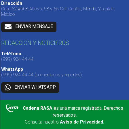
Dirección
Calle 62 #508 Altos x 63 y 65 Col. Centro, Mérida, Yucatán,
México.
ENVIAR MENSAJE
REDACCIÓN Y NOTICIEROS
Teléfono
(999) 924 44 44
WhatsApp
(999) 924 44 44
(comentarios y reportes)
ENVIAR WHATSAPP
Cadena RASA
es una marca registrada. Derechos
reservados.
Consulta nuestro
Aviso de Privacidad
.