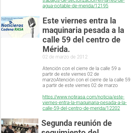
trabajos-de-sectorizacion-en-la-red-de-
agua-potable-de-merida/12195
Este viernes entra la
maquinaria pesada a la
calle 59 del centro de
Mérida.
02 de marzo de 2012
Atención con el cierre de la calle 59 a
partir de este viernes 02 de
marzoAtención con el cierre de la calle 59
a partir de este viernes 02 de marzo
https://www.notirasa.com/noticia/este-
viernes-entra-la-maquinaria-pesada-a-la-
calle-59-del-centro-de-merida/12202
Segunda reunión de
seguimiento del