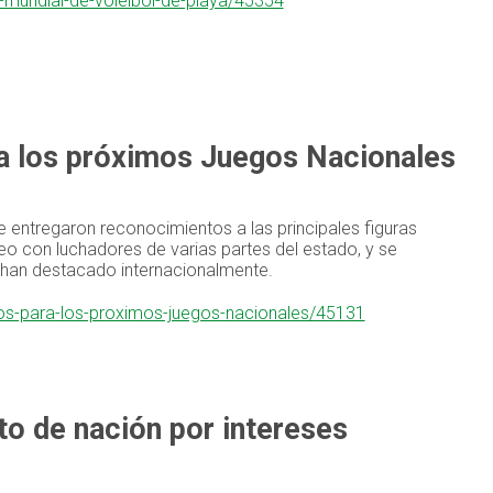
-mundial-de-voleibol-de-playa/45354
a los próximos Juegos Nacionales
e entregaron reconocimientos a las principales figuras
eo con luchadores de varias partes del estado, y se
e han destacado internacionalmente.
cos-para-los-proximos-juegos-nacionales/45131
o de nación por intereses