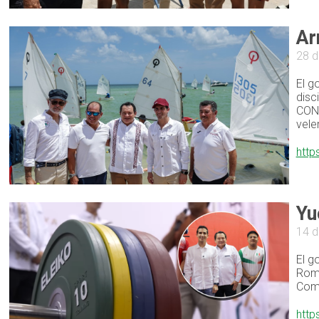
Ar
28 
El g
disc
CONA
veler
http
Yu
14 d
El g
Romm
Comi
http