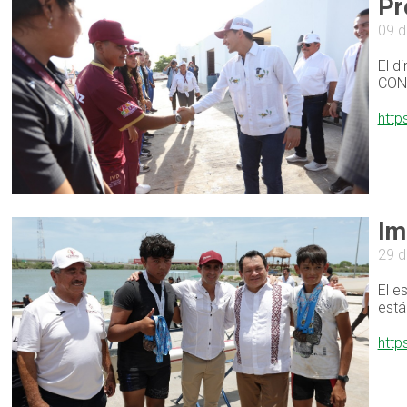
Pr
09 d
El d
CONA
http
Im
29 
El e
está
http