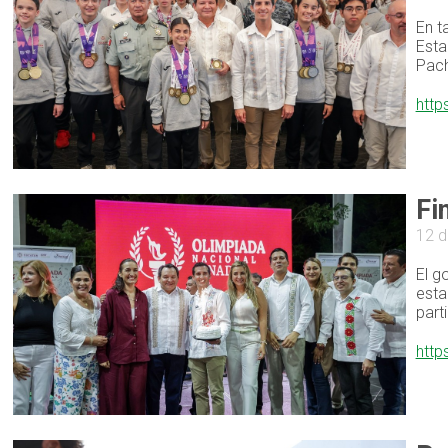
En t
Esta
Pach
http
Fi
12 d
El g
esta
part
http