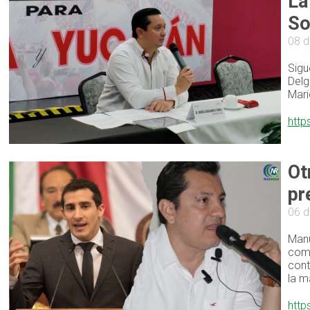
La
So
08 d
Sigu
Delg
Mari
http
Ot
pr
06 d
Manu
comu
cont
la m
http