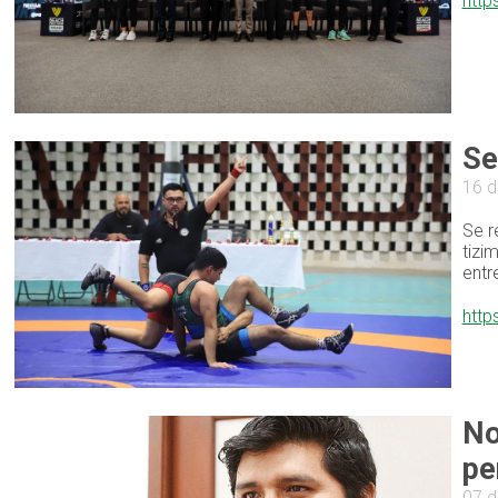
http
Se
16 d
Se r
tizi
entr
http
No
pe
07 d