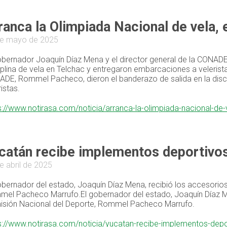
ranca la Olimpiada Nacional de vela, 
de mayo de 2025
obernador Joaquín Díaz Mena y el director general de la CONAD
iplina de vela en Telchac y entregaron embarcaciones a velerist
DE, Rommel Pacheco, dieron el banderazo de salida en la disci
istas.
s://www.notirasa.com/noticia/arranca-la-olimpiada-nacional-de
catán recibe implementos deportivo
e abril de 2025
obernador del estado, Joaquín Díaz Mena, recibió los accesorios
el Pacheco Marrufo.El gobernador del estado, Joaquín Díaz Men
sión Nacional del Deporte, Rommel Pacheco Marrufo.
s://www.notirasa.com/noticia/yucatan-recibe-implementos-dep