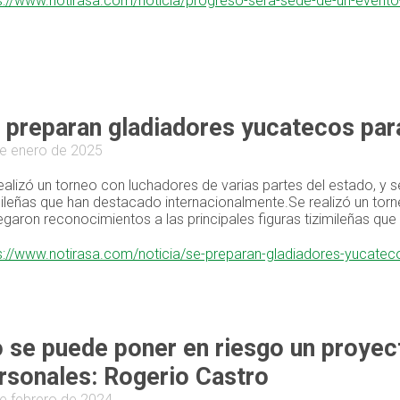
s://www.notirasa.com/noticia/progreso-sera-sede-de-un-evento
 preparan gladiadores yucatecos par
e enero de 2025
ealizó un torneo con luchadores de varias partes del estado, y s
mileñas que han destacado internacionalmente.Se realizó un torn
egaron reconocimientos a las principales figuras tizimileñas qu
s://www.notirasa.com/noticia/se-preparan-gladiadores-yucate
 se puede poner en riesgo un proyect
rsonales: Rogerio Castro
e febrero de 2024