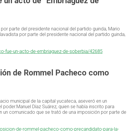
 un acto de “Embriaguez de
or parte del presidente nacional del partido guinda, Mario
vadista por parte del presidente nacional del partido guinda,
co-fue-un-acto-de-embriaguez-de-soberbia/42685
sición de Rommel Pacheco como
lacio municipal de la capital yucateca, aseveró en un
 poder.Manuel Díaz Suárez, quien se había inscrito para
 en un comunicado que se trató de una imposición por parte de
imposicion-de-rommel-pacheco-como-precandidato-para-la-