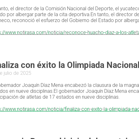
anto, el director de la Comisión Nacional del Deporte, el yuca
do por albergar parte de la cita deportiva.En tanto, el director
eco, reconoció el esfuerzo del Gobierno del Estado por albergar
s://www.notirasa.com/noticia/reconoce-huacho-diaz-a-los-atl
naliza con éxito la Olimpiada Nacion
e julio de 2025
obernador Joaquín Díaz Mena encabezó la clausura de la magna j
dos en nueve disciplinas.El gobernador Joaquín Díaz Mena encab
icipación de atletas de 17 estados en nueve disciplinas.
s://www.notirasa.com/noticia/finaliza-con-exito-la-olimpiada-