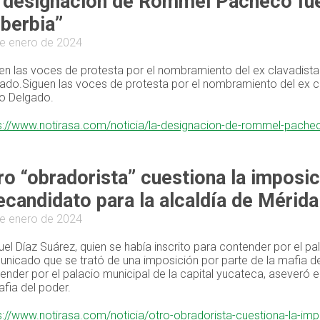
 designación de Rommel Pacheco fue
berbia”
e enero de 2024
en las voces de protesta por el nombramiento del ex clavadista p
ado.Siguen las voces de protesta por el nombramiento del ex cla
o Delgado.
s://www.notirasa.com/noticia/la-designacion-de-rommel-pache
ro “obradorista” cuestiona la impo
ecandidato para la alcaldía de Mérida
e enero de 2024
el Díaz Suárez, quien se había inscrito para contender por el pa
nicado que se trató de una imposición por parte de la mafia del
ender por el palacio municipal de la capital yucateca, aseveró
afia del poder.
s://www.notirasa.com/noticia/otro-obradorista-cuestiona-la-