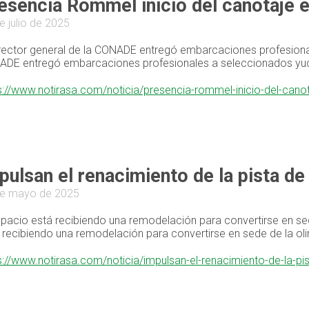
esencia Rommel inicio del canotaje e
e julio de 2025
irector general de la CONADE entregó embarcaciones profesional
DE entregó embarcaciones profesionales a seleccionados yu
s://www.notirasa.com/noticia/presencia-rommel-inicio-del-cano
pulsan el renacimiento de la pista d
de mayo de 2025
spacio está recibiendo una remodelación para convertirse en sed
 recibiendo una remodelación para convertirse en sede de la oli
s://www.notirasa.com/noticia/impulsan-el-renacimiento-de-la-p