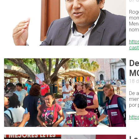
Roge
mome
Mena
nomb
http
cast
De
M
18 d
De a
miem
por 
http