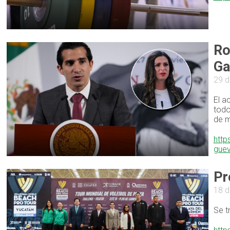
Ro
Ga
29 d
El a
todo
de m
http
gue
Pr
18 d
Se t