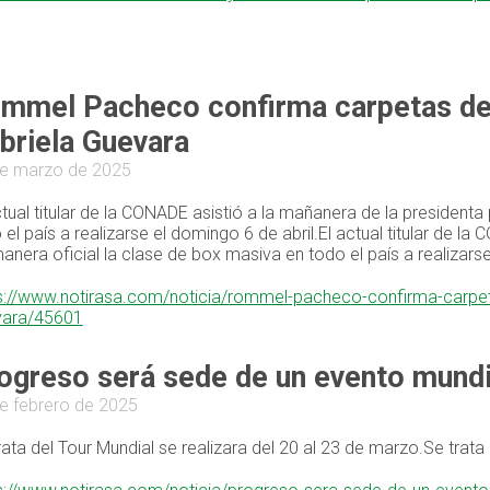
mmel Pacheco confirma carpetas de 
briela Guevara
e marzo de 2025
ctual titular de la CONADE asistió a la mañanera de la president
 el país a realizarse el domingo 6 de abril.El actual titular de l
anera oficial la clase de box masiva en todo el país a realizarse
s://www.notirasa.com/noticia/rommel-pacheco-confirma-carpeta
vara/45601
ogreso será sede de un evento mundia
e febrero de 2025
rata del Tour Mundial se realizara del 20 al 23 de marzo.Se trata