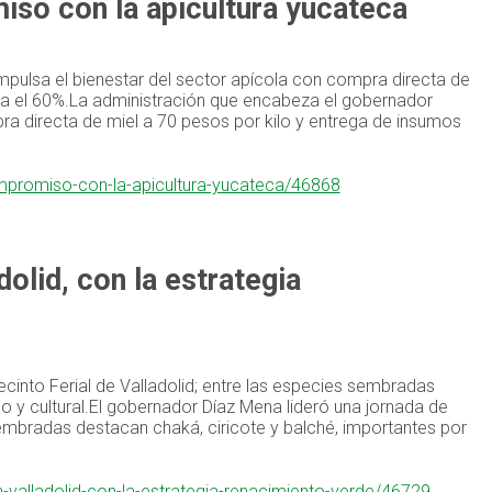
so con la apicultura yucateca
pulsa el bienestar del sector apícola con compra directa de
sta el 60%.La administración que encabeza el gobernador
ra directa de miel a 70 pesos por kilo y entrega de insumos
ompromiso-con-la-apicultura-yucateca/46868
olid, con la estrategia
cinto Ferial de Valladolid; entre las especies sembradas
o y cultural.El gobernador Díaz Mena lideró una jornada de
 sembradas destacan chaká, ciricote y balché, importantes por
-valladolid-con-la-estrategia-renacimiento-verde/46729