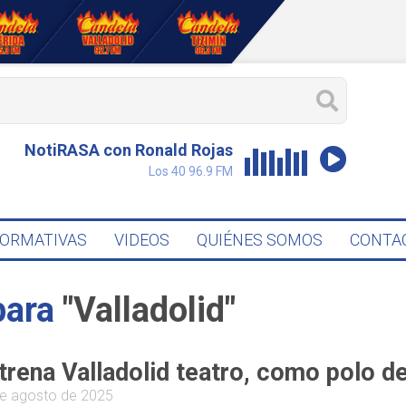
NotiRASA con Ronald Rojas
Los 40 96.9 FM
FORMATIVAS
VIDEOS
QUIÉNES SOMOS
CONTA
para
"Valladolid"
trena Valladolid teatro, como polo 
e agosto de 2025