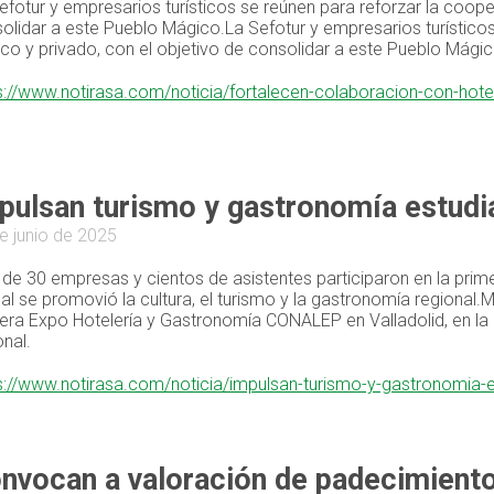
efotur y empresarios turísticos se reúnen para reforzar la cooper
olidar a este Pueblo Mágico.La Sefotur y empresarios turísticos
ico y privado, con el objetivo de consolidar a este Pueblo Mágic
s://www.notirasa.com/noticia/fortalecen-colaboracion-con-hote
pulsan turismo y gastronomía estud
e junio de 2025
de 30 empresas y cientos de asistentes participaron en la pri
ual se promovió la cultura, el turismo y la gastronomía regional
era Expo Hotelería y Gastronomía CONALEP en Valladolid, en la c
onal.
s://www.notirasa.com/noticia/impulsan-turismo-y-gastronomia-
nvocan a valoración de padecimiento