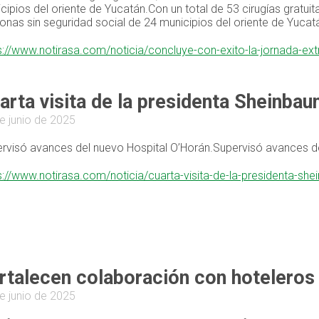
cipios del oriente de Yucatán.Con un total de 53 cirugías gratu
onas sin seguridad social de 24 municipios del oriente de Yucat
s://www.notirasa.com/noticia/concluye-con-exito-la-jornada-ex
arta visita de la presidenta Sheinbau
e junio de 2025
rvisó avances del nuevo Hospital O’Horán.Supervisó avances de
s://www.notirasa.com/noticia/cuarta-visita-de-la-presidenta-s
rtalecen colaboración con hoteleros 
e junio de 2025