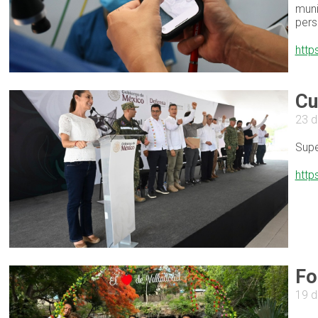
muni
pers
http
Cu
23 d
Supe
http
Fo
19 d