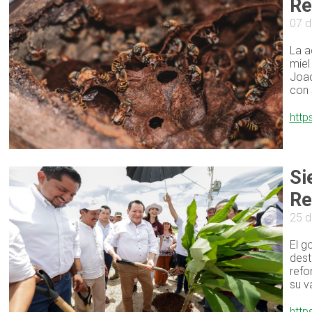
Re
07 d
La a
miel
Joaq
con 
http
Si
Re
25 d
El g
dest
refo
su v
http