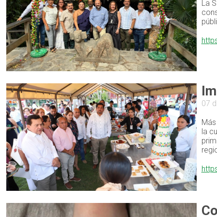
La S
cons
públ
http
Im
07 d
Más 
la c
prim
regi
http
Co