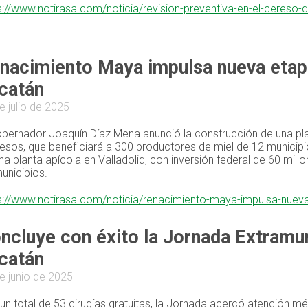
s://www.notirasa.com/noticia/revision-preventiva-en-el-cereso-
nacimiento Maya impulsa nueva etapa
catán
e julio de 2025
obernador Joaquín Díaz Mena anunció la construcción de una plan
esos, que beneficiará a 300 productores de miel de 12 municip
na planta apícola en Valladolid, con inversión federal de 60 mil
unicipios.
s://www.notirasa.com/noticia/renacimiento-maya-impulsa-nuev
ncluye con éxito la Jornada Extramur
catán
e junio de 2025
un total de 53 cirugías gratuitas, la Jornada acercó atención m