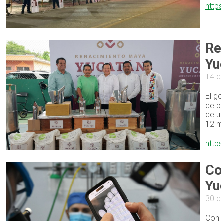
http
Re
Yu
14 d
El g
de p
de u
12 m
http
Co
Yu
30 d
Con 