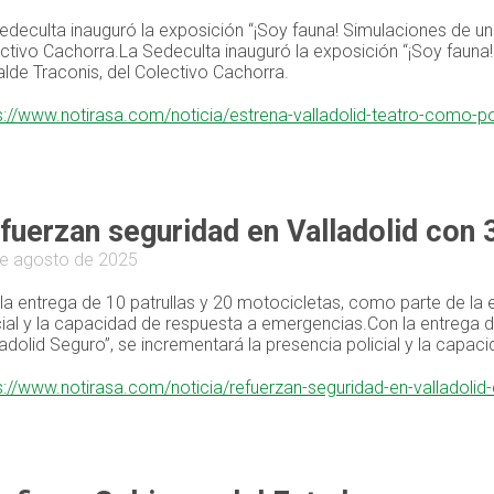
edeculta inauguró la exposición “¡Soy fauna! Simulaciones de un s
ctivo Cachorra.La Sedeculta inauguró la exposición “¡Soy fauna! 
ralde Traconis, del Colectivo Cachorra.
s://www.notirasa.com/noticia/estrena-valladolid-teatro-como
fuerzan seguridad en Valladolid con 
e agosto de 2025
la entrega de 10 patrullas y 20 motocicletas, como parte de la e
cial y la capacidad de respuesta a emergencias.Con la entrega d
ladolid Seguro”, se incrementará la presencia policial y la capa
s://www.notirasa.com/noticia/refuerzan-seguridad-en-valladolid