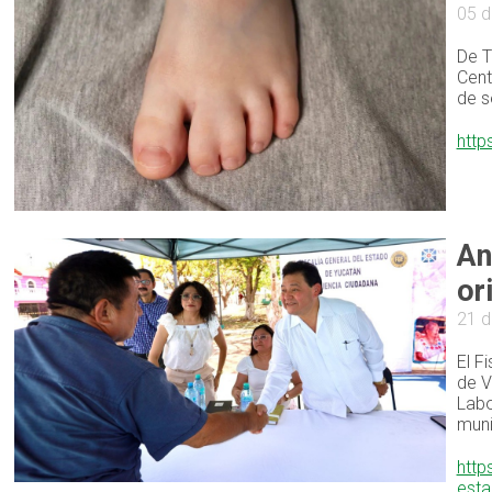
05 d
De T
Cent
de s
http
An
or
21 
El F
de V
Labo
muni
http
est