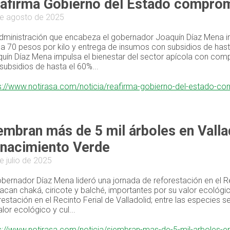
afirma Gobierno del Estado compromi
e agosto de 2025
dministración que encabeza el gobernador Joaquín Díaz Mena im
 a 70 pesos por kilo y entrega de insumos con subsidios de ha
uín Díaz Mena impulsa el bienestar del sector apícola con comp
subsidios de hasta el 60%...
s://www.notirasa.com/noticia/reafirma-gobierno-del-estado-c
embran más de 5 mil árboles en Vallad
nacimiento Verde
e julio de 2025
obernador Díaz Mena lideró una jornada de reforestación en el Re
acan chaká, ciricote y balché, importantes por su valor ecológic
restación en el Recinto Ferial de Valladolid; entre las especies
alor ecológico y cul...
s://www.notirasa.com/noticia/siembran-mas-de-5-mil-arboles-en