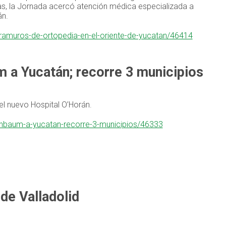
itas, la Jornada acercó atención médica especializada a
án.
tramuros-de-ortopedia-en-el-oriente-de-yucatan/46414
m a Yucatán; recorre 3 municipios
l nuevo Hospital O’Horán.
heinbaum-a-yucatan-recorre-3-municipios/46333
de Valladolid