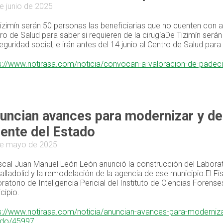
e junio de 2025
izimín serán 50 personas las beneficiarias que no cuenten con alg
ro de Salud para saber si requieren de la cirugíaDe Tizimín será
eguridad social, e irán antes del 14 junio al Centro de Salud para 
s://www.notirasa.com/noticia/convocan-a-valoracion-de-padec
uncian avances para modernizar y des
iente del Estado
de mayo de 2025
iscal Juan Manuel León León anunció la construcción del Laborator
alladolid y la remodelación de la agencia de ese municipio.El F
ratorio de Inteligencia Pericial del Instituto de Ciencias Forens
cipio.
s://www.notirasa.com/noticia/anuncian-avances-para-modernizar-
ado/45997