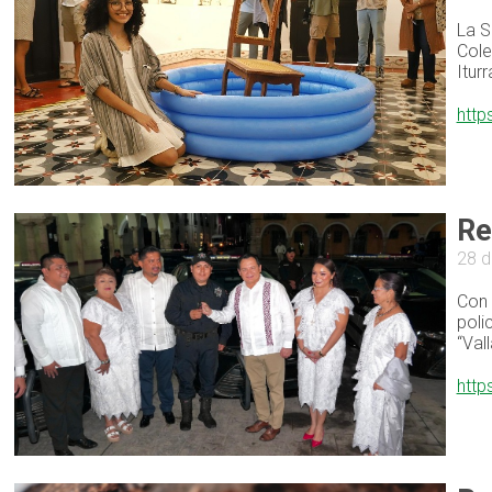
La S
Cole
Itur
http
Re
28 d
Con 
poli
“Val
http