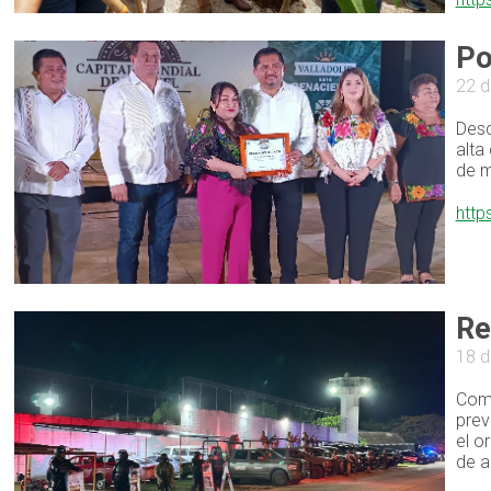
Po
22 d
Desd
alta
de m
http
Re
18 d
Como
prev
el o
de a