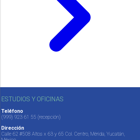
ESTUDIOS Y OFICINAS
Teléfono
(999) 923 61 55
(recepción)
Dirección
Calle 62 #508 Altos x 63 y 65 Col. Centro, Mérida, Yucatán,
México.