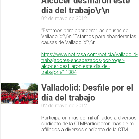
Alcocer desfilaron este
día del trabajo\r\n
02 de mayo de 2012
“Estamos para abanderar las causas de
Valladolid”\r\n “Estamos para abanderar las
causas de Valladolid”\r\n
https://www.notirasa.com/noticia/valladolid-
trabajadores-encabezados-por-roger-
alcocer-desfilaron-este-dia-del-
trabajorn/11384
Valladolid: Desfile por el
día del trabajo
02 de mayo de 2012
Participaron más de mil afiliados a diversos
sindicato de la CTMParticiparon más de mil
afiliados a diversos sindicato de la CTM