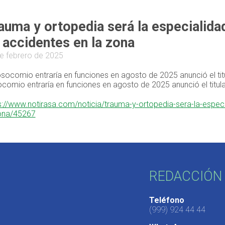
auma y ortopedia será la especialidad
 accidentes en la zona
e febrero de 2025
osocomio entraría en funciones en agosto de 2025 anunció el tit
comio entraría en funciones en agosto de 2025 anunció el titul
s://www.notirasa.com/noticia/trauma-y-ortopedia-sera-la-especi
ona/45267
REDACCIÓN 
Teléfono
(999) 924 44 44