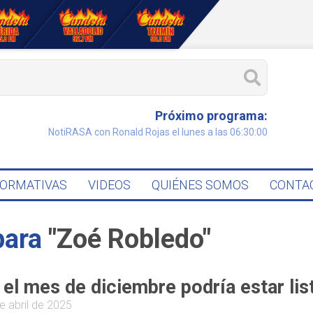
Próximo programa:
NotiRASA con Ronald Rojas el lunes a las 06:30:00
FORMATIVAS
VIDEOS
QUIÉNES SOMOS
CONTA
para
"Zoé Robledo"
 el mes de diciembre podría estar list
e abril de 2025