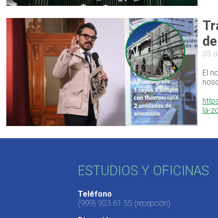
Tr
de
05 d
El n
noso
http
la-z
ESTUDIOS Y OFICINAS
Teléfono
(999) 923 61 55
(recepción)