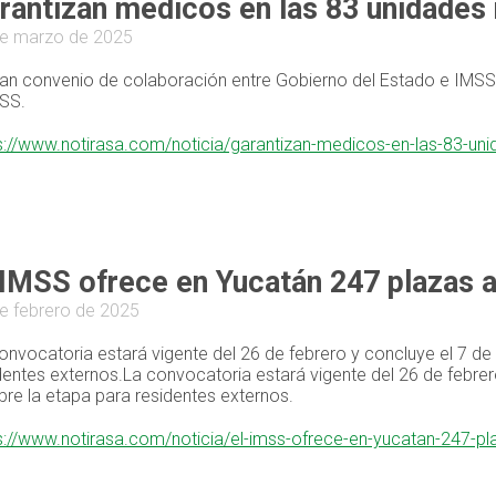
rantizan médicos en las 83 unidades 
e marzo de 2025
an convenio de colaboración entre Gobierno del Estado e IMSS
SS.
s://www.notirasa.com/noticia/garantizan-medicos-en-las-83-un
 IMSS ofrece en Yucatán 247 plazas a
e febrero de 2025
onvocatoria estará vigente del 26 de febrero y concluye el 7 de
dentes externos.La convocatoria estará vigente del 26 de febre
bre la etapa para residentes externos.
s://www.notirasa.com/noticia/el-imss-ofrece-en-yucatan-247-pl