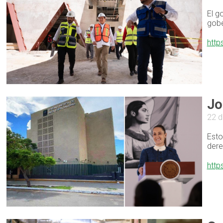
El g
gobe
http
Jo
22 d
Esto
dere
http