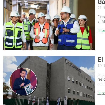
Ga
21 d
Firm
e IM
http
El
19 d
La c
resi
se a
http