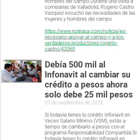
hombres del campo.Durante una visita a
comisarías de Valladolid, Rogerio Castro
Vázquez escuchó las necesidades de las
mujeres y hombres del campo.
https://www.notirasa.com/noticia/es-
necesario-apoyar-al-campo-y-a-los-
verdaderos-productores-rogerio-
castro/42060
Debía 500 mil al
Infonavit al cambiar su
crédito a pesos ahora
solo debe 25 mil pesos
07 de septiembre de 2023
Si todavía tienes tu crédito Infonavit en
Veces Salario Mínimo (VSM), estás a
tiempo de cambiarlo a pesos con el
programa Responsabilidad Compartida.Si
todavía tienes tu crédito Infonavit en