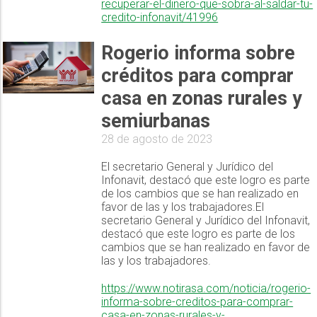
recuperar-el-dinero-que-sobra-al-saldar-tu-
credito-infonavit/41996
Rogerio informa sobre
créditos para comprar
casa en zonas rurales y
semiurbanas
28 de agosto de 2023
El secretario General y Jurídico del
Infonavit, destacó que este logro es parte
de los cambios que se han realizado en
favor de las y los trabajadores.El
secretario General y Jurídico del Infonavit,
destacó que este logro es parte de los
cambios que se han realizado en favor de
las y los trabajadores.
https://www.notirasa.com/noticia/rogerio-
informa-sobre-creditos-para-comprar-
casa-en-zonas-rurales-y-