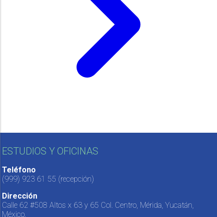
ESTUDIOS Y OFICINAS
Teléfono
(999) 923 61 55
(recepción)
Dirección
Calle 62 #508 Altos x 63 y 65 Col. Centro, Mérida, Yucatán,
México.