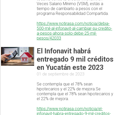
Veces Salario Mínimo (VSM), estás a
tiempo de cambiarlo a pesos con el
programa Responsabilidad Compartida.
https://www.notirasa.com/noticia/debia-
500-mil-al-infonavit-al-cambiar-su-credito-
a-pesos-ahora-solo-debe-25-mil-
pesos/42033
El Infonavit habrá
entregado 9 mil créditos
en Yucatán este 2023
01 de septiembre de 2023
Se contempla que el 78% sean
hipotecarios y el 22% de mejora.Se
contempla que el 78% sean hipotecarios y
el 22% de mejora.
https://www.notirasa.com/noticia/el-
infonavit-habra-entregado-9-mil-creditos-