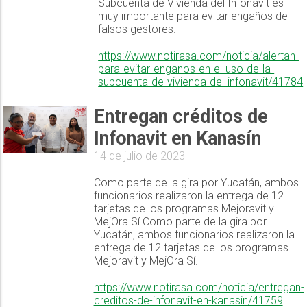
Subcuenta de Vivienda del Infonavit es
muy importante para evitar engaños de
falsos gestores.
https://www.notirasa.com/noticia/alertan-
para-evitar-enganos-en-el-uso-de-la-
subcuenta-de-vivienda-del-infonavit/41784
Entregan créditos de
Infonavit en Kanasín
14 de julio de 2023
Como parte de la gira por Yucatán, ambos
funcionarios realizaron la entrega de 12
tarjetas de los programas Mejoravit y
MejOra Sí.Como parte de la gira por
Yucatán, ambos funcionarios realizaron la
entrega de 12 tarjetas de los programas
Mejoravit y MejOra Sí.
https://www.notirasa.com/noticia/entregan-
creditos-de-infonavit-en-kanasin/41759