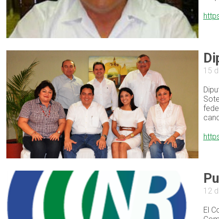
http
Di
15 d
Dipu
Sote
fede
cand
http
Pu
12 d
El C