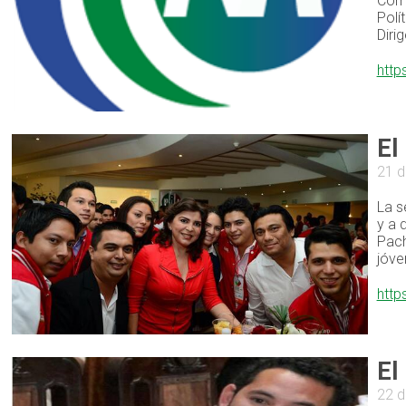
Comi
Polí
Diri
http
El
21 d
La s
y a 
Pach
jóve
http
El
22 d