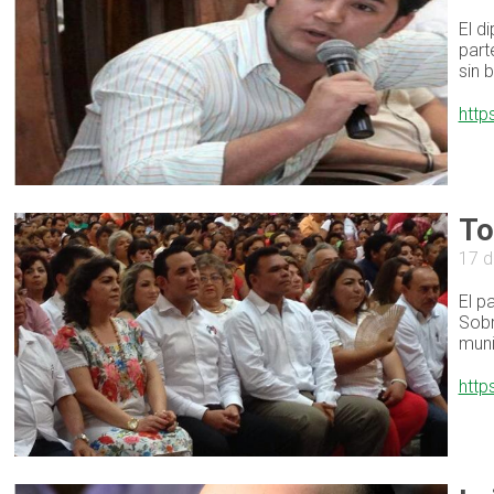
El d
part
sin 
http
To
17 d
El p
Sobr
muni
http