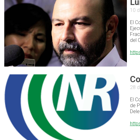
Lu
10 d
El C
Ejec
Frac
del 
http
Co
28 
El C
de P
Dele
http