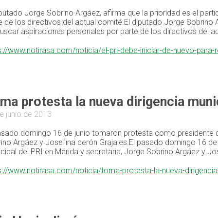
iputado Jorge Sobrino Argáez, afirma que la prioridad es el part
e de los directivos del actual comité.El diputado Jorge Sobrino A
buscar aspiraciones personales por parte de los directivos del a
s://www.notirasa.com/noticia/el-pri-debe-iniciar-de-nuevo-para
ma protesta la nueva dirigencia munic
e junio de 2013
asado domingo 16 de junio tomaron protesta como presidente de
ino Argáez y Josefina cerón Grajales.El pasado domingo 16 de
cipal del PRI en Mérida y secretaria, Jorge Sobrino Argáez y Jo
s://www.notirasa.com/noticia/toma-protesta-la-nueva-dirigencia