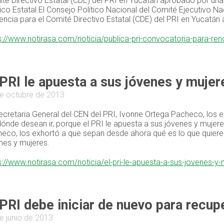
té Directivo Estatal (CDE) del PRI en Yucatán aprobado por u
tico Estatal.El Consejo Político Nacional del Comité Ejecutivo
gencia para el Comité Directivo Estatal (CDE) del PRI en Yucatán
s://www.notirasa.com/noticia/publica-pri-convocatoria-para-ren
 PRI le apuesta a sus jóvenes y muje
e octubre de 2013
ecretaria General del CEN del PRI, Ivonne Ortega Pacheco, los 
dónde desean ir, porque el PRI le apuesta a sus jóvenes y mujer
eco, los exhortó a que sepan desde ahora qué es lo que quieren
nes y mujeres.
s://www.notirasa.com/noticia/el-pri-le-apuesta-a-sus-jovenes-
 PRI debe iniciar de nuevo para recup
e junio de 2013