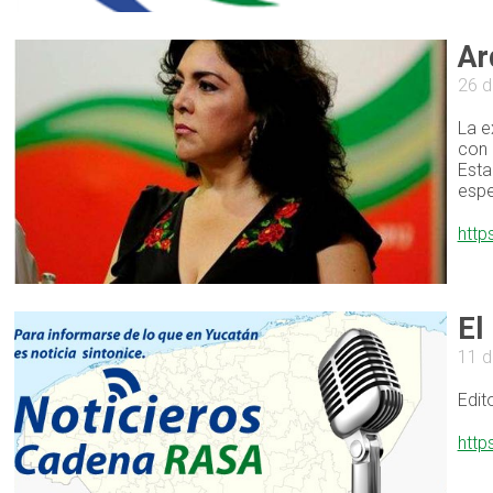
Ar
26 d
La e
con 
Esta
espe
http
El
11 d
Edit
http