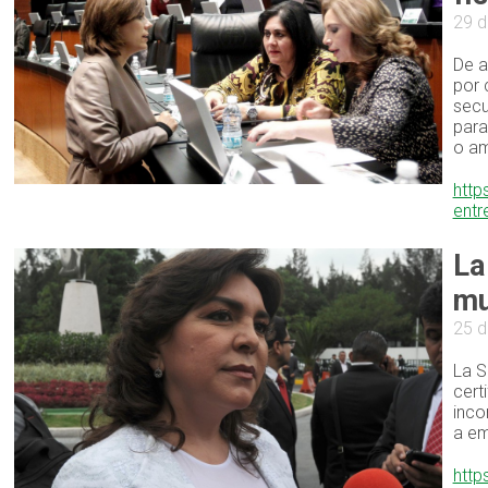
29 d
De a
por 
secu
para
o am
http
entr
La
mu
25 d
La S
cert
inco
a em
http