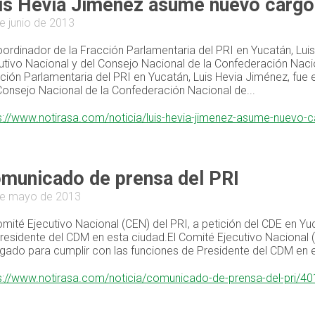
is Hevia Jiménez asume nuevo cargo 
e junio de 2013
oordinador de la Fracción Parlamentaria del PRI en Yucatán, Lu
utivo Nacional y del Consejo Nacional de la Confederación Nacio
ción Parlamentaria del PRI en Yucatán, Luis Hevia Jiménez, fue
Consejo Nacional de la Confederación Nacional de...
s://www.notirasa.com/noticia/luis-hevia-jimenez-asume-nuevo-c
municado de prensa del PRI
de mayo de 2013
omité Ejecutivo Nacional (CEN) del PRI, a petición del CDE en Y
residente del CDM en esta ciudad.El Comité Ejecutivo Nacional (
gado para cumplir con las funciones de Presidente del CDM en e
s://www.notirasa.com/noticia/comunicado-de-prensa-del-pri/40