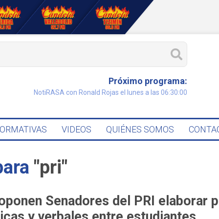
Próximo programa:
NotiRASA con Ronald Rojas el lunes a las 06:30:00
FORMATIVAS
VIDEOS
QUIÉNES SOMOS
CONTA
para
"pri"
oponen Senadores del PRI elaborar p
sicas y verbales entre estudiantes