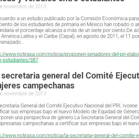
e noviembre de 2013
cuerdo a un estudio publicado por la Comisión Económica para A
ciento de los estudiantes de primaria en México han robado o 
ndaria el porcentaje alcanza a más de un siete por ciento.De 
 América Latina y el Caribe (Cepal), en agosto de 2011, el 11 p
enazado...
s://www.notirasa.com/noticia/proponen-senadores-del-pri-elabor
e-estudiantes/387
 secretaria general del Comité Ejecut
jeres campechanas
e noviembre de 2013
ecretaria General del Comité Ejecutivo Nacional del PRI, Ivon
ificar sus empresas bajo el nuevo Modelo de Equidad de Género
rporen una perspectiva de género.La Secretaria General del Com
presarias campechanas a certificar sus empresas bajo el nuev
s://www.notirasa.com/noticia/la-secretaria-general-del-comite-e