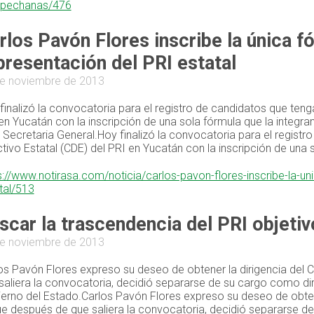
pechanas/476
rlos Pavón Flores inscribe la única fó
presentación del PRI estatal
e noviembre de 2013
finalizó la convocatoria para el registro de candidatos que tengan
en Yucatán con la inscripción de una sola fórmula que la integr
 Secretaria General.Hoy finalizó la convocatoria para el registro
ctivo Estatal (CDE) del PRI en Yucatán con la inscripción de una s
s://www.notirasa.com/noticia/carlos-pavon-flores-inscribe-la-uni
tal/513
scar la trascendencia del PRI objeti
e noviembre de 2013
os Pavón Flores expreso su deseo de obtener la dirigencia del C
saliera la convocatoria, decidió separarse de su cargo como dire
erno del Estado.Carlos Pavón Flores expreso su deseo de obtener
ue después de que saliera la convocatoria, decidió separarse de