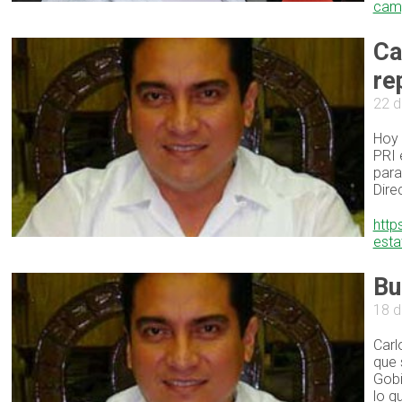
cam
Ca
re
22 d
Hoy 
PRI 
para
Dire
http
esta
Bu
18 d
Carl
que 
Gobi
lo q