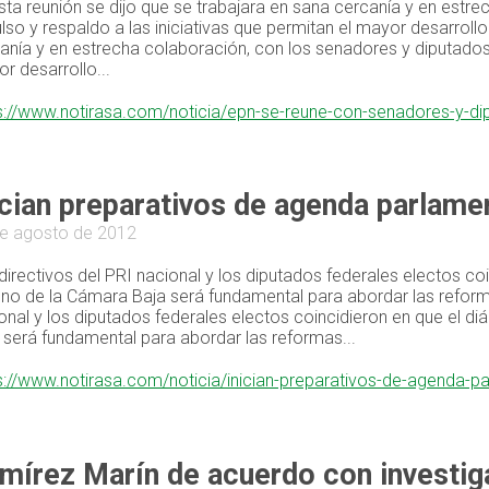
sta reunión se dijo que se trabajara en sana cercanía y en estr
lso y respaldo a las iniciativas que permitan el mayor desarroll
anía y en estrecha colaboración, con los senadores y diputados p
r desarrollo...
s://www.notirasa.com/noticia/epn-se-reune-con-senadores-y-dip
ician preparativos de agenda parlamen
e agosto de 2012
directivos del PRI nacional y los diputados federales electos coi
eno de la Cámara Baja será fundamental para abordar las reform
onal y los diputados federales electos coincidieron en que el di
 será fundamental para abordar las reformas...
s://www.notirasa.com/noticia/inician-preparativos-de-agenda-pa
mírez Marín de acuerdo con investiga