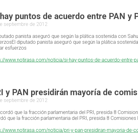
 hay puntos de acuerdo entre PAN y P
e septiembre de 2012
iputado panista aseguró que según la plática sostenida con Sah
erzosEl diputado panista aseguró que según la plática sostenid
r esfuerzos
s://www.notirasa.com/noticia/si-hay-puntos-de-acuerdo-entre-pa
I y PAN presidirán mayoría de comi
e septiembre de 2012
cordó que la fracción parlamentaria del PRI, presida 8 Comision
dó que la fracción parlamentaria del PRI, presida 8 Comisiones P
s://www.notirasa.com/noticia/pri-y-pan-presidiran-mayoria-de