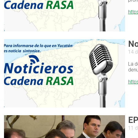
http
No
14 d
La d
denu
http
EP
11 d