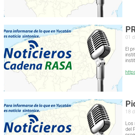
PR
01 d
El p
inst
inst
http
Pi
18 d
Los 
del 
prom