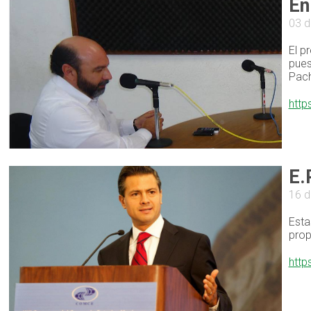
En
03 d
El p
pues
Pach
http
E.
16 d
Esta
prop
http