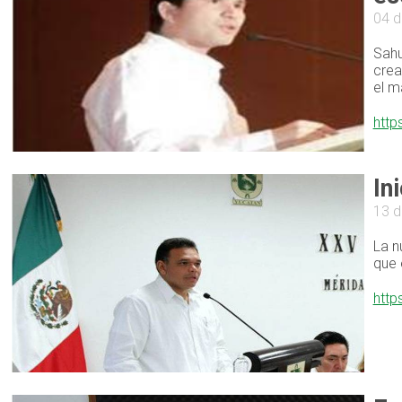
04 d
Sahu
crea
el m
http
In
13 d
La n
que 
http