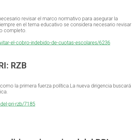
necesario revisar el marco normativo para asegurar la
iempre en el tema educativo se considera necesario revisar
po completo.
vitar-el-cobro-indebido-de-cuotas-escolares/6236
PRI: RZB
como la primera fuerza política.La nueva dirigencia buscará
ica.
del-pri-rzb/7185