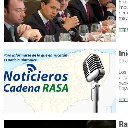
En e
impu
cerc
mayo
http
In
09 d
Los 
el s
naci
Baja
http
Ra