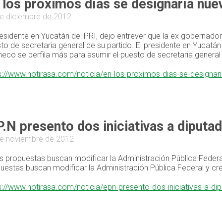
 los próximos días se designaría nuev
e diciembre de 2012
residente en Yucatán del PRI, dejo entrever que la ex gobernad
to de secretaria general de su partido. El presidente en Yucatá
eco se perfila más para asumir el puesto de secretaria general 
s://www.notirasa.com/noticia/en-los-proximos-dias-se-designari
P.N presento dos iniciativas a diputa
e noviembre de 2012
s propuestas buscan modificar la Administración Pública Federal
uestas buscan modificar la Administración Pública Federal y cre
s://www.notirasa.com/noticia/epn-presento-dos-iniciativas-a-di