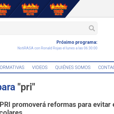
Próximo programa:
NotiRASA con Ronald Rojas el lunes a las 06:30:00
FORMATIVAS
VIDEOS
QUIÉNES SOMOS
CONTA
para
"pri"
 PRI promoverá reformas para evitar 
colares