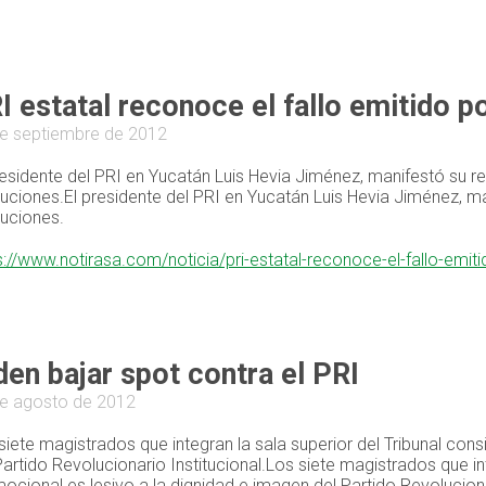
I estatal reconoce el fallo emitido p
e septiembre de 2012
residente del PRI en Yucatán Luis Hevia Jiménez, manifestó su r
ituciones.El presidente del PRI en Yucatán Luis Hevia Jiménez, m
ituciones.
s://www.notirasa.com/noticia/pri-estatal-reconoce-el-fallo-emiti
den bajar spot contra el PRI
e agosto de 2012
siete magistrados que integran la sala superior del Tribunal con
Partido Revolucionario Institucional.Los siete magistrados que in
ocional es lesivo a la dignidad e imagen del Partido Revolucionar