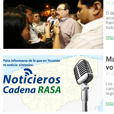
11 d
El d
acus
Ramí
todo
http
Ma
vo
07 d
Los 
cand
regi
http