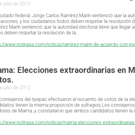
e julio de 2012
iputado federal, Jorge Carlos Ramírez Marín sentenció que la aut
aciones, y los ciudadanos todos deben respetar la resolución de 
rez Marín sentenció que la autoridad electoral tiene que llega
s deben respetar la resolución de la...
s://www.notirasa.com/noticia/ramirez-marin-de-acuerdo-con-inv
ma: Elecciones extraordinarias en
tos.
e julio de 2012
consejeros del Ipepac efectuaron el recuento de votos de la 
idatos tienen la misma proporción de sufragios.Los consejeros 
dores de Mama, y constataron que ambos candidatos tienen la 
s://www.notirasa.com/noticia/mama-elecciones-extraordinari