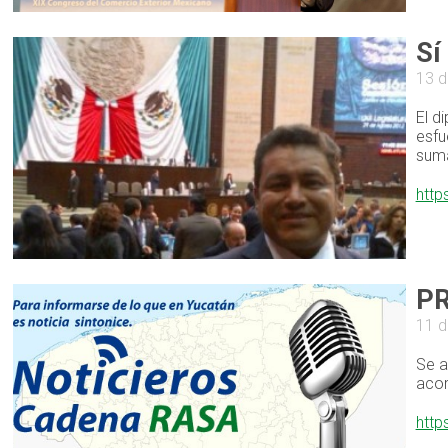
Sí
13 d
El d
esfu
suma
http
PR
11 d
Se a
acor
http