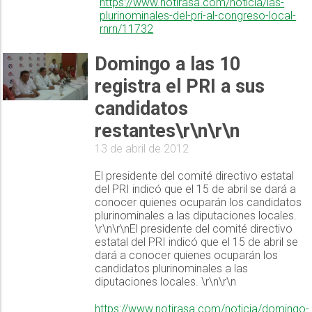
https://www.notirasa.com/noticia/las-
plurinominales-del-pri-al-congreso-local-
rnrn/11732
Domingo a las 10
registra el PRI a sus
candidatos
restantes\r\n\r\n
13 de abril de 2012
El presidente del comité directivo estatal
del PRI indicó que el 15 de abril se dará a
conocer quienes ocuparán los candidatos
plurinominales a las diputaciones locales.
\r\n\r\nEl presidente del comité directivo
estatal del PRI indicó que el 15 de abril se
dará a conocer quienes ocuparán los
candidatos plurinominales a las
diputaciones locales. \r\n\r\n
https://www.notirasa.com/noticia/domingo-