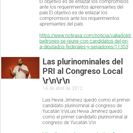
El objetivo es de enlazar los compromisos
ante los requerimientos apremiantes del
país.El objetivo es de enlazar los
compromisos ante los requerimientos
apremiantes del país.
https://www.notirasa.com/noticia/valladolid-
beltrones-se-reune-con-candidatos-del-pri-
a-diputados-federales-y-senadores/11353
Las plurinominales del
PRI al Congreso Local
\r\n\r\n
14 de abril de 2012
Luis Hevia Jiménez quedó como el primer
candidato plurinominal al congreso de
Yucatán.\r\nLuis Hevia Jiménez quedó
como el primer candidato plurinominal al
congreso de Yucatán.\r\n