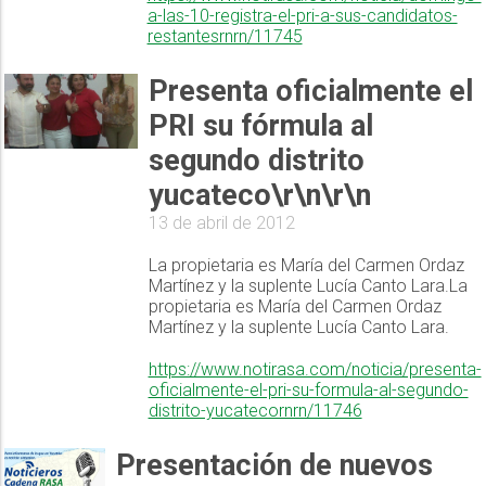
a-las-10-registra-el-pri-a-sus-candidatos-
restantesrnrn/11745
Presenta oficialmente el
PRI su fórmula al
segundo distrito
yucateco\r\n\r\n
13 de abril de 2012
La propietaria es María del Carmen Ordaz
Martínez y la suplente Lucía Canto Lara.La
propietaria es María del Carmen Ordaz
Martínez y la suplente Lucía Canto Lara.
https://www.notirasa.com/noticia/presenta-
oficialmente-el-pri-su-formula-al-segundo-
distrito-yucatecornrn/11746
Presentación de nuevos