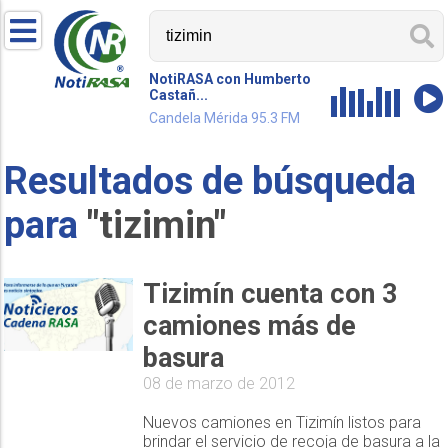
NotiRASA con Humberto
Castañ...
Candela Mérida 95.3 FM
Resultados de búsqueda
para
"tizimin"
Tizimín cuenta con 3
camiones más de
basura
08 de marzo de 2012
Nuevos camiones en Tizimín listos para
brindar el servicio de recoja de basura a la