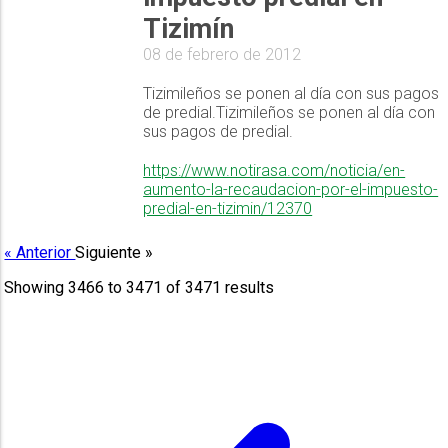
Tizimín
08 de febrero de 2012
Tizimileños se ponen al día con sus pagos
de predial.Tizimileños se ponen al día con
sus pagos de predial.
https://www.notirasa.com/noticia/en-
aumento-la-recaudacion-por-el-impuesto-
predial-en-tizimin/12370
« Anterior
Siguiente »
Showing
3466
to
3471
of
3471
results