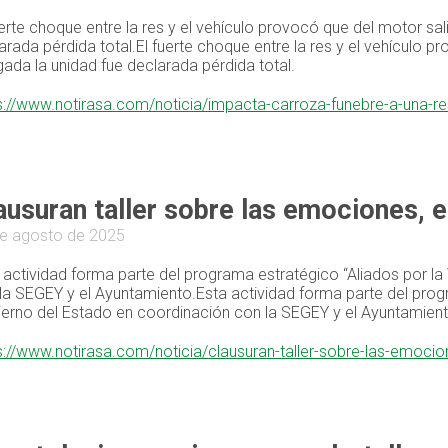
uerte choque entre la res y el vehículo provocó que del motor sa
arada pérdida total.El fuerte choque entre la res y el vehículo 
ada la unidad fue declarada pérdida total.
s://www.notirasa.com/noticia/impacta-carroza-funebre-a-una-r
ausuran taller sobre las emociones, e
e agosto de 2025
 actividad forma parte del programa estratégico “Aliados por la
la SEGEY y el Ayuntamiento.Esta actividad forma parte del progr
erno del Estado en coordinación con la SEGEY y el Ayuntamient
s://www.notirasa.com/noticia/clausuran-taller-sobre-las-emocio