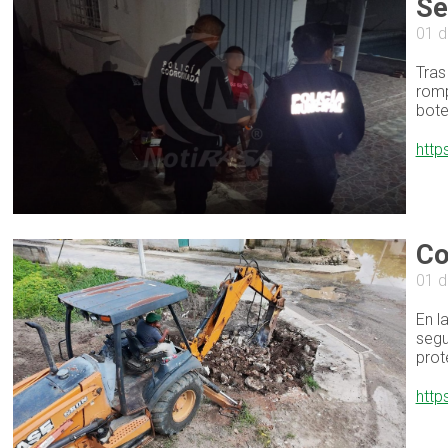
Se
01 d
Tras
romp
bote
http
Co
01 d
En l
segu
prot
http