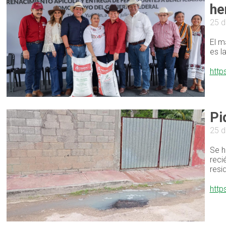
he
25 d
El m
es l
http
Pi
25 d
Se h
reci
resi
http