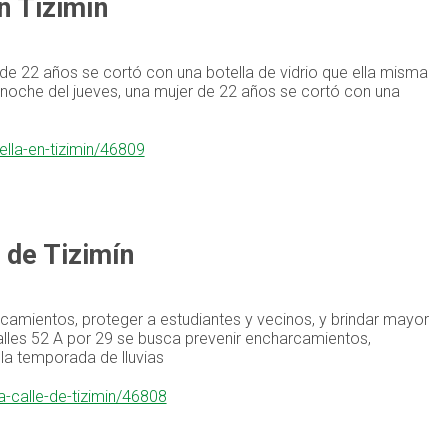
n Tizimín
 de 22 años se cortó con una botella de vidrio que ella misma
a noche del jueves, una mujer de 22 años se cortó con una
lla-en-tizimin/46809
 de Tizimín
rcamientos, proteger a estudiantes y vecinos, y brindar mayor
calles 52 A por 29 se busca prevenir encharcamientos,
 la temporada de lluvias
-calle-de-tizimin/46808