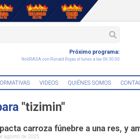
Próximo programa:
NotiRASA con Ronald Rojas el lunes a las 06:30:00
FORMATIVAS
VIDEOS
QUIÉNES SOMOS
CONTA
para
"tizimin"
pacta carroza fúnebre a una res, y a
e agosto de 2025