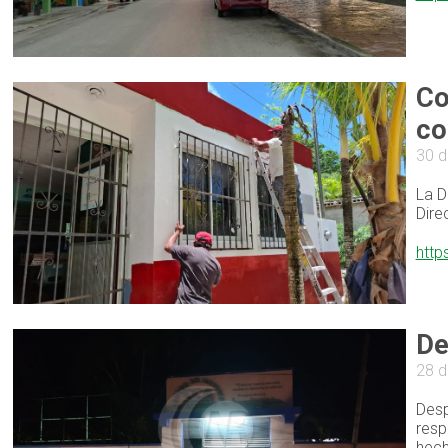
Co
co
30 d
La D
Dire
http
De
28 d
Desp
resp
hech