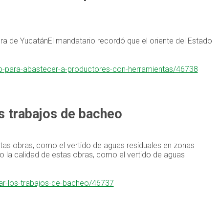
era de YucatánEl mandatario recordó que el oriente del Estado
dp-para-abastecer-a-productores-con-herramientas/46738
s trabajos de bacheo
stas obras, como el vertido de aguas residuales en zonas
o la calidad de estas obras, como el vertido de aguas
dar-los-trabajos-de-bacheo/46737