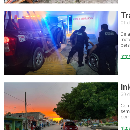
Tr
01 d
De a
méto
pers
http
In
30 d
Con 
sema
comu
http