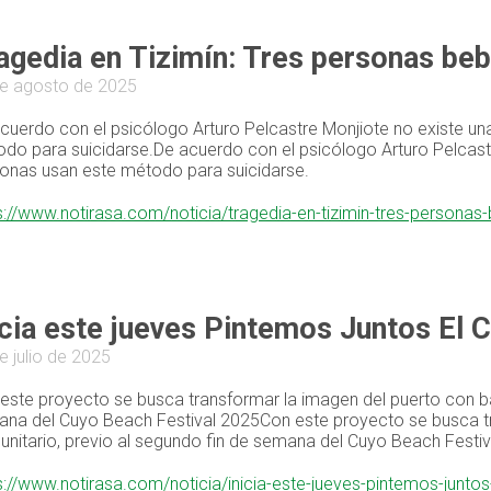
agedia en Tizimín: Tres personas bebi
e agosto de 2025
cuerdo con el psicólogo Arturo Pelcastre Monjiote no existe una
do para suicidarse.De acuerdo con el psicólogo Arturo Pelcastr
onas usan este método para suicidarse.
s://www.notirasa.com/noticia/tragedia-en-tizimin-tres-personas
icia este jueves Pintemos Juntos El 
e julio de 2025
este proyecto se busca transformar la imagen del puerto con bas
na del Cuyo Beach Festival 2025Con este proyecto se busca tra
nitario, previo al segundo fin de semana del Cuyo Beach Festi
s://www.notirasa.com/noticia/inicia-este-jueves-pintemos-junto