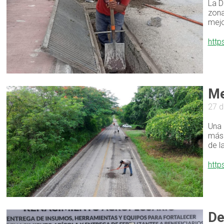
La D
zona
mejo
http
Me
27 d
Una 
más 
de l
http
De