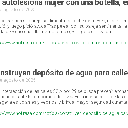
 autolesiona mujer con una botella, e
e agosto de 2025
 pelear con su pareja sentimental la noche del jueves, una mujer
ió, y luego pidió ayuda.Tras pelear con su pareja sentimental l
lla de vidrio que ella misma rompió, y luego pidió ayuda.
s://www.notirasa.com/noticia/se-autolesiona-mujer-con-una-bote
nstruyen depósito de agua para calle
e agosto de 2025
a intersección de las calles 52 A por 29 se busca prevenir encha
ridad durante la temporada de lluviasEn la intersección de las 
eger a estudiantes y vecinos, y brindar mayor seguridad durante
s://www.notirasa.com/noticia/construyen-deposito-de-agua-para