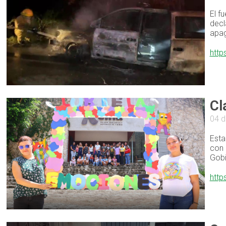
El f
decl
apag
http
Cl
04 d
Esta
con 
Gobi
http