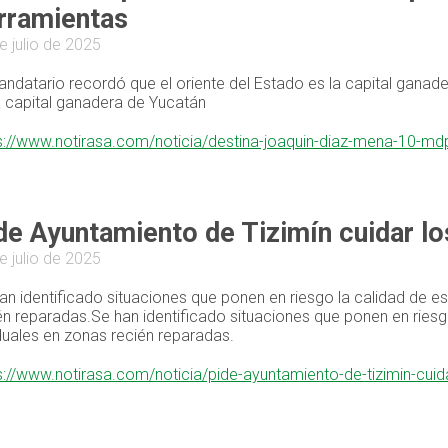
rramientas
e julio de 2025
andatario recordó que el oriente del Estado es la capital ganad
a capital ganadera de Yucatán
s://www.notirasa.com/noticia/destina-joaquin-diaz-mena-10-m
de Ayuntamiento de Tizimín cuidar lo
e julio de 2025
an identificado situaciones que ponen en riesgo la calidad de e
én reparadas.Se han identificado situaciones que ponen en riesg
duales en zonas recién reparadas.
s://www.notirasa.com/noticia/pide-ayuntamiento-de-tizimin-cui