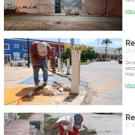
http
Re
28 d
Se r
enco
much
http
Re
27 d