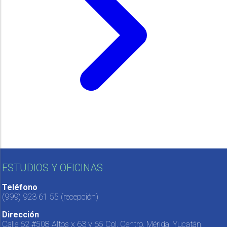
ESTUDIOS Y OFICINAS
Teléfono
(999) 923 61 55
(recepción)
Dirección
Calle 62 #508 Altos x 63 y 65 Col. Centro, Mérida, Yucatán,