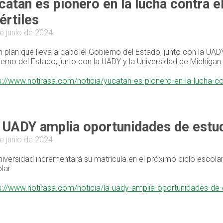
catán es pionero en la lucha contra e
fértiles
e junio de 2024
n plan que lleva a cabo el Gobierno del Estado, junto con la UAD
erno del Estado, junto con la UADY y la Universidad de Michigan
s://www.notirasa.com/noticia/yucatan-es-pionero-en-la-lucha-con
 UADY amplia oportunidades de estudi
e junio de 2024
niversidad incrementará su matrícula en el próximo ciclo escolar
lar.
s://www.notirasa.com/noticia/la-uady-amplia-oportunidades-de-