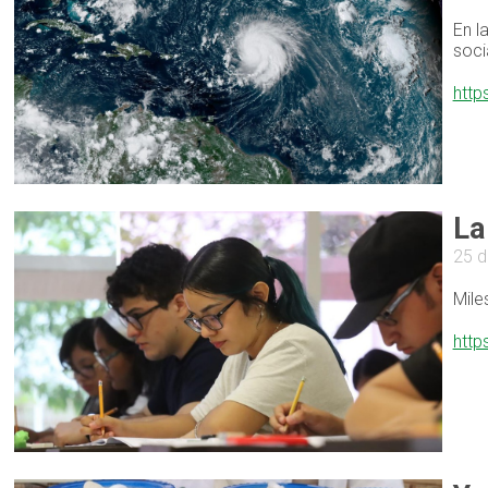
En l
soci
http
La
25 d
Mile
http