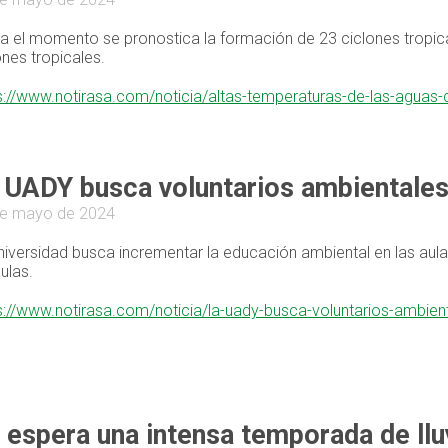
a el momento se pronostica la formación de 23 ciclones tropic
ones tropicales.
s://www.notirasa.com/noticia/altas-temperaturas-de-las-aguas-d
 UADY busca voluntarios ambientale
de mayo de 2024
niversidad busca incrementar la educación ambiental en las aul
aulas.
s://www.notirasa.com/noticia/la-uady-busca-voluntarios-ambie
 espera una intensa temporada de llu