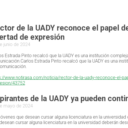
ctor de la UADY reconoce el papel de 
bertad de expresión
e junio de 2024
os Estrada Pinto recalcó que la UADY es una institución comple
nicación.Carlos Estrada Pinto recalcó que la UADY es una inst
omunicación.
s://www.notirasa.com/noticia/rector-de-la-uady-reconoce-el-pape
esion/43752
pirantes de la UADY ya pueden conti
de mayo de 2024
jóvenes que desean cursar alguna licenciatura en la universida
desean cursar alguna licenciatura en la universidad deberán de