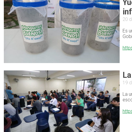
Yu
in
20 d
Es u
Gobi
http
La
19 d
La u
esco
http