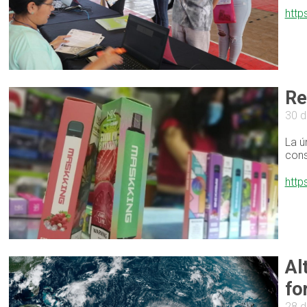
http
Re
30 
La ú
cons
http
Al
fo
28 