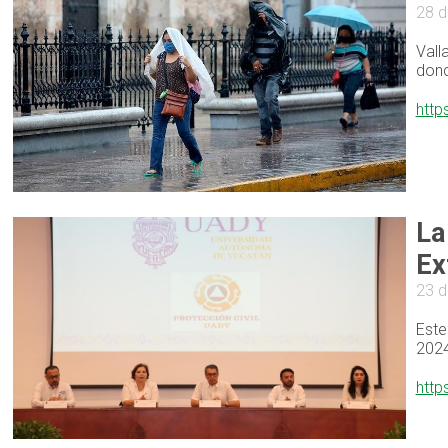
28 
Vall
dond
http
La
Ex
23 
Este
2024
http