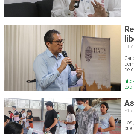
Re
li
11 d
Carl
comu
de c
http
expr
As
31 
Los 
que 