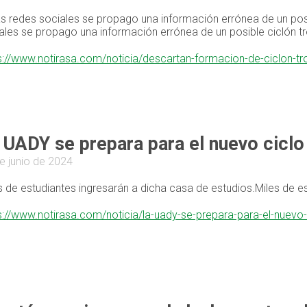
as redes sociales se propago una información errónea de un posi
ales se propago una información errónea de un posible ciclón tr
s://www.notirasa.com/noticia/descartan-formacion-de-ciclon-tr
 UADY se prepara para el nuevo ciclo
e junio de 2024
s de estudiantes ingresarán a dicha casa de estudios.Miles de e
s://www.notirasa.com/noticia/la-uady-se-prepara-para-el-nuevo