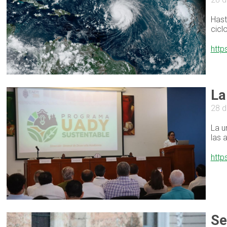
Hast
cicl
http
La
28 
La u
las 
http
Se