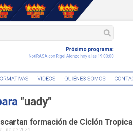
Próximo programa:
NotiRASA con Rigel Alonzo hoy a las 19:00:00
FORMATIVAS
VIDEOS
QUIÉNES SOMOS
CONTA
para
"uady"
scartan formación de Ciclón Tropical
e julio de 2024