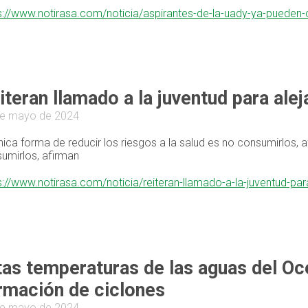
s://www.notirasa.com/noticia/aspirantes-de-la-uady-ya-pueden
iteran llamado a la juventud para ale
de mayo de 2024
nica forma de reducir los riesgos a la salud es no consumirlos, a
umirlos, afirman
s://www.notirasa.com/noticia/reiteran-llamado-a-la-juventud-p
tas temperaturas de las aguas del Océ
rmación de ciclones
de mayo de 2024