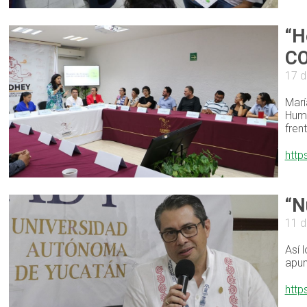
“H
C
17 d
Marí
Huma
fren
http
“N
11 d
Así 
apun
http