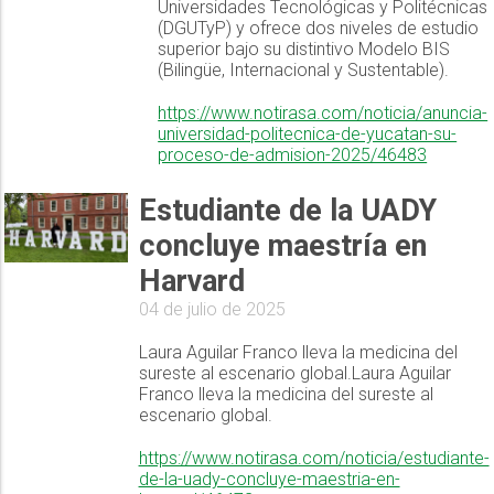
Universidades Tecnológicas y Politécnicas
(DGUTyP) y ofrece dos niveles de estudio
superior bajo su distintivo Modelo BIS
(Bilingüe, Internacional y Sustentable).
https://www.notirasa.com/noticia/anuncia-
universidad-politecnica-de-yucatan-su-
proceso-de-admision-2025/46483
Estudiante de la UADY
concluye maestría en
Harvard
04 de julio de 2025
Laura Aguilar Franco lleva la medicina del
sureste al escenario global.Laura Aguilar
Franco lleva la medicina del sureste al
escenario global.
https://www.notirasa.com/noticia/estudiante-
de-la-uady-concluye-maestria-en-