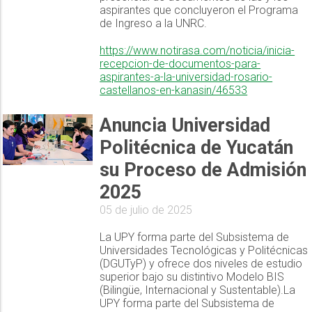
aspirantes que concluyeron el Programa
de Ingreso a la UNRC.
https://www.notirasa.com/noticia/inicia-
recepcion-de-documentos-para-
aspirantes-a-la-universidad-rosario-
castellanos-en-kanasin/46533
Anuncia Universidad
Politécnica de Yucatán
su Proceso de Admisión
2025
05 de julio de 2025
La UPY forma parte del Subsistema de
Universidades Tecnológicas y Politécnicas
(DGUTyP) y ofrece dos niveles de estudio
superior bajo su distintivo Modelo BIS
(Bilingüe, Internacional y Sustentable).La
UPY forma parte del Subsistema de