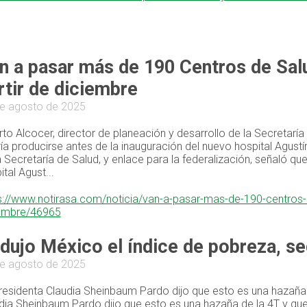
n a pasar más de 190 Centros de Salu
rtir de diciembre
e agosto de 2025
rto Alcocer, director de planeación y desarrollo de la Secretaría 
ía producirse antes de la inauguración del nuevo hospital Agustí
a Secretaría de Salud, y enlace para la federalización, señaló qu
ital Agust...
s://www.notirasa.com/noticia/van-a-pasar-mas-de-190-centros-d
embre/46965
dujo México el índice de pobreza, se
e agosto de 2025
residenta Claudia Sheinbaum Pardo dijo que esto es una hazaña 
dia Sheinbaum Pardo dijo que esto es una hazaña de la 4T y que