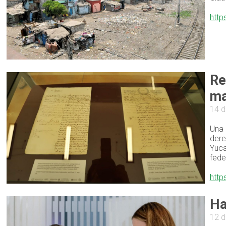
http
Re
m
14 d
Una 
dere
Yuca
fede
http
Ha
12 d