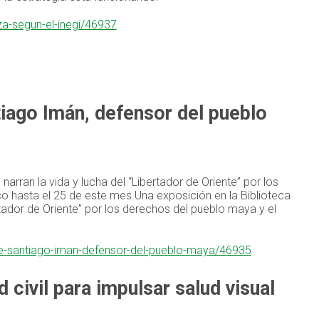
za-segun-el-inegi/46937
iago Imán, defensor del pueblo
rran la vida y lucha del “Libertador de Oriente” por los
co hasta el 25 de este mes.Una exposición en la Biblioteca
tador de Oriente” por los derechos del pueblo maya y el
de-santiago-iman-defensor-del-pueblo-maya/46935
civil para impulsar salud visual