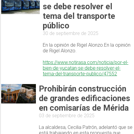
se debe resolver el
tema del transporte
público
30 de septiembre de 2025
En la opinión de Rigel Alonzo.En la opinión
de Rigel Alonzo.
https://www.notirasa.com/noticia/por-el-
bien-de-yucatan-se-debe-resolver-el-
tema-del-transporte-publico/47552
Prohibirán construcción
de grandes edificaciones
en comisarías de Mérida
03 de septiembre de 2025
La alcaldesa, Cecilia Patrón, adelantó que se
está trabajando en esta propuesta que