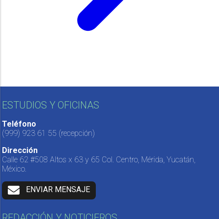
ESTUDIOS Y OFICINAS
Teléfono
(999) 923 61 55
(recepción)
Dirección
Calle 62 #508 Altos x 63 y 65 Col. Centro, Mérida, Yucatán,
México.
ENVIAR MENSAJE
REDACCIÓN Y NOTICIEROS