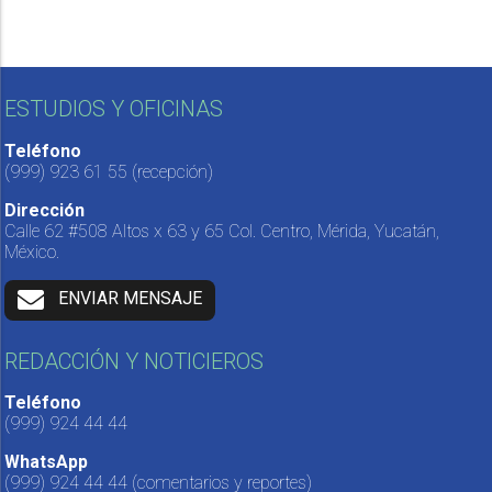
ESTUDIOS Y OFICINAS
Teléfono
(999) 923 61 55
(recepción)
Dirección
Calle 62 #508 Altos x 63 y 65 Col. Centro, Mérida, Yucatán,
México.
ENVIAR MENSAJE
REDACCIÓN Y NOTICIEROS
Teléfono
(999) 924 44 44
WhatsApp
(999) 924 44 44
(comentarios y reportes)