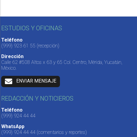
ESTUDIOS Y OFICINAS
Teléfono
(999) 923 61 55
(recepción)
Dirección
Calle 62 #508 Altos x 63 y 65 Col. Centro, Mérida, Yucatán,
México.
ENVIAR MENSAJE
REDACCIÓN Y NOTICIEROS
Teléfono
(999) 924 44 44
WhatsApp
(999) 924 44 44
(comentarios y reportes)