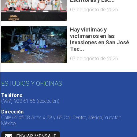
07 de agosto de 2026
Hay víctimas y
victimarios en las
invasiones en San José
Tec...
07 de agosto de 2026
ESTUDIOS Y OFICINAS
Teléfono
(999) 923 61 55
(recepción)
Dirección
Calle 62 #508 Altos x 63 y 65 Col. Centro, Mérida, Yucatán,
México.
ENVIAR MENSAJE