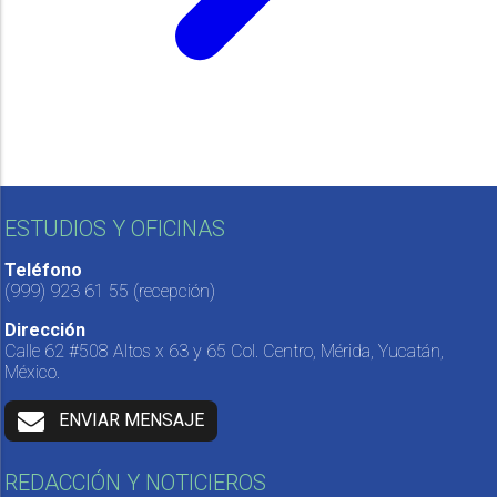
ESTUDIOS Y OFICINAS
Teléfono
(999) 923 61 55
(recepción)
Dirección
Calle 62 #508 Altos x 63 y 65 Col. Centro, Mérida, Yucatán,
México.
ENVIAR MENSAJE
REDACCIÓN Y NOTICIEROS