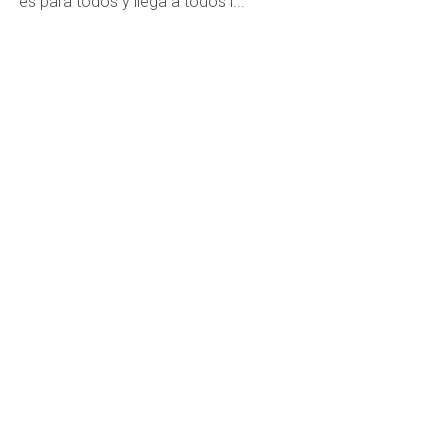
“es para todos y llega a todos l...