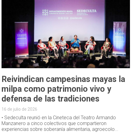
Reivindican campesinas mayas la
milpa como patrimonio vivo y
defensa de las tradiciones
16 de julio de 2026
• Sedeculta reunió en la Cineteca del Teatro Armando
Manzanero a cinco colectivos que compartieron
experiencias sobre soberanía alimentaria, agroecolo...