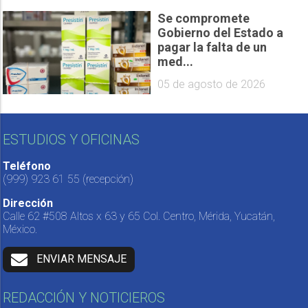
Se compromete
Gobierno del Estado a
pagar la falta de un
med...
05 de agosto de 2026
ESTUDIOS Y OFICINAS
Teléfono
(999) 923 61 55
(recepción)
Dirección
Calle 62 #508 Altos x 63 y 65 Col. Centro, Mérida, Yucatán,
México.
ENVIAR MENSAJE
REDACCIÓN Y NOTICIEROS