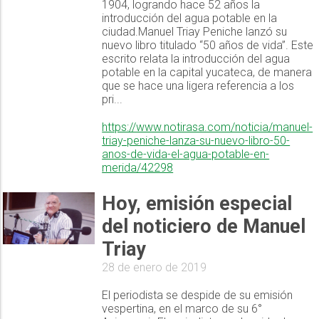
1904, logrando hace 52 años la
introducción del agua potable en la
ciudad.Manuel Triay Peniche lanzó su
nuevo libro titulado “50 años de vida”. Este
escrito relata la introducción del agua
potable en la capital yucateca, de manera
que se hace una ligera referencia a los
pri...
https://www.notirasa.com/noticia/manuel-
triay-peniche-lanza-su-nuevo-libro-50-
anos-de-vida-el-agua-potable-en-
merida/42298
Hoy, emisión especial
del noticiero de Manuel
Triay
28 de enero de 2019
El periodista se despide de su emisión
vespertina, en el marco de su 6°