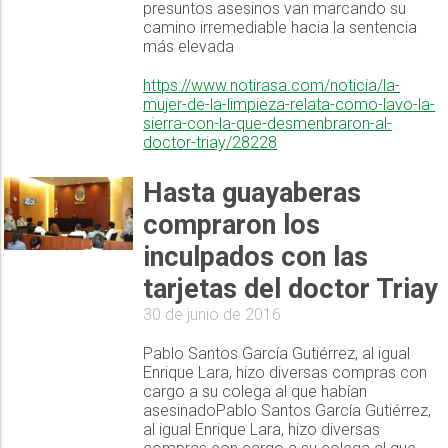
presuntos asesinos van marcando su
camino irremediable hacia la sentencia
más elevada
https://www.notirasa.com/noticia/la-
mujer-de-la-limpieza-relata-como-lavo-la-
sierra-con-la-que-desmenbraron-al-
doctor-triay/28228
Hasta guayaberas
compraron los
inculpados con las
tarjetas del doctor Triay
30 de junio de 2016
Pablo Santos García Gutiérrez, al igual
Enrique Lara, hizo diversas compras con
cargo a su colega al que habían
asesinadoPablo Santos García Gutiérrez,
al igual Enrique Lara, hizo diversas