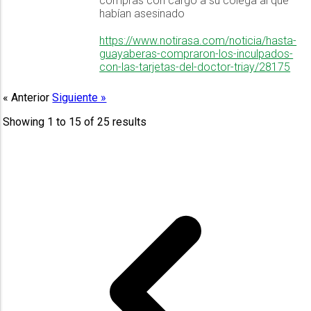
compras con cargo a su colega al que
habían asesinado
https://www.notirasa.com/noticia/hasta-
guayaberas-compraron-los-inculpados-
con-las-tarjetas-del-doctor-triay/28175
« Anterior
Siguiente »
Showing
1
to
15
of
25
results