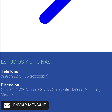
ESTUDIOS Y OFICINAS
Teléfono
(999) 923 61 55
(recepción)
Dirección
Calle 62 #508 Altos x 63 y 65 Col. Centro, Mérida, Yucatán,
México.
ENVIAR MENSAJE