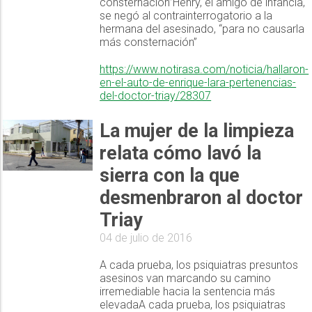
consternación”Henry, el amigo de infancia,
se negó al contrainterrogatorio a la
hermana del asesinado, “para no causarla
más consternación”
https://www.notirasa.com/noticia/hallaron-
en-el-auto-de-enrique-lara-pertenencias-
del-doctor-triay/28307
La mujer de la limpieza
relata cómo lavó la
sierra con la que
desmenbraron al doctor
Triay
04 de julio de 2016
A cada prueba, los psiquiatras presuntos
asesinos van marcando su camino
irremediable hacia la sentencia más
elevadaA cada prueba, los psiquiatras