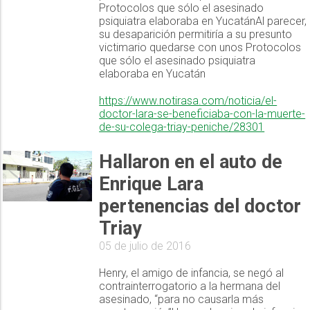
Protocolos que sólo el asesinado
psiquiatra elaboraba en YucatánAl parecer,
su desaparición permitiría a su presunto
victimario quedarse con unos Protocolos
que sólo el asesinado psiquiatra
elaboraba en Yucatán
https://www.notirasa.com/noticia/el-
doctor-lara-se-beneficiaba-con-la-muerte-
de-su-colega-triay-peniche/28301
Hallaron en el auto de
Enrique Lara
pertenencias del doctor
Triay
05 de julio de 2016
Henry, el amigo de infancia, se negó al
contrainterrogatorio a la hermana del
asesinado, “para no causarla más