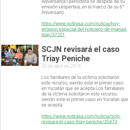
AniversarioEl periodista se despide de su
emisión vespertina, en el marco de su 6°
Aniversario
https://www.notirasa.com/noticia/hoy-
emision-especial-del-noticiero-de-manuel-
triay/37201
SCJN revisará el caso
Triay Peniche
20 de abril de 2018
Los familiares de la víctima solicitaron
este recurso, siendo este el primer caso
en Yucatán que se acepta.Los familiares
de la víctima solicitaron este recurso,
siendo este el primer caso en Yucatán que
se acepta.
https://www.notirasa.com/noticia/scjn-
revisara-el-caso-triay-peniche/35473