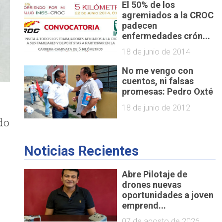
El 50% de los
agremiados a la CROC
padecen
enfermedades crón...
18 de junio de 2014
No me vengo con
cuentos, ni falsas
promesas: Pedro Oxté
18 de junio de 2012
do
Noticias Recientes
Abre Pilotaje de
drones nuevas
oportunidades a joven
emprend...
07 de agosto de 2026