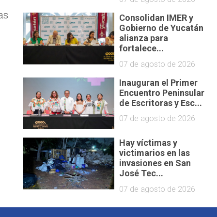
as
Consolidan IMER y
Gobierno de Yucatán
alianza para
fortalece...
07 de agosto de 2026
Inauguran el Primer
Encuentro Peninsular
de Escritoras y Esc...
07 de agosto de 2026
Hay víctimas y
victimarios en las
invasiones en San
José Tec...
07 de agosto de 2026