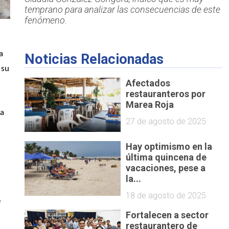
temprano para analizar las consecuencias de este
fenómeno.
a 
Noticias Relacionadas
su 
Afectados
restauranteros por
Marea Roja
a 
27 de agosto de 2025
Hay optimismo en la
última quincena de
vacaciones, pese a
la...
 
18 de agosto de 2025
 
Fortalecen a sector
restaurantero de