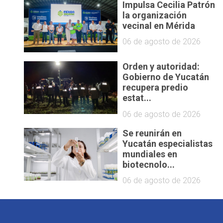
Impulsa Cecilia Patrón
la organización
vecinal en Mérida
06 de agosto de 2026
Orden y autoridad:
Gobierno de Yucatán
recupera predio
estat...
06 de agosto de 2026
Se reunirán en
Yucatán especialistas
mundiales en
biotecnolo...
06 de agosto de 2026