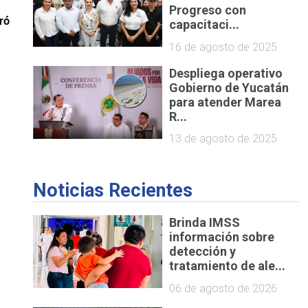
Progreso con
ró 
capacitaci...
16 de agosto de 2025
Despliega operativo
Gobierno de Yucatán
para atender Marea
R...
13 de agosto de 2025
Noticias Recientes
Brinda IMSS
información sobre
detección y
tratamiento de ale...
06 de agosto de 2026