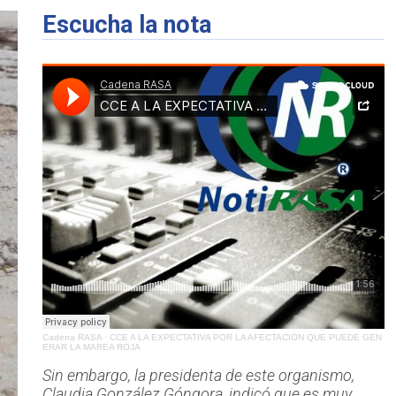
Escucha la nota
Cadena RASA
·
CCE A LA EXPECTATIVA POR LA AFECTACIÓN QUE PUEDE GEN
ERAR LA MAREA ROJA
Sin embargo, la presidenta de este organismo,
Claudia González Góngora, indicó que es muy