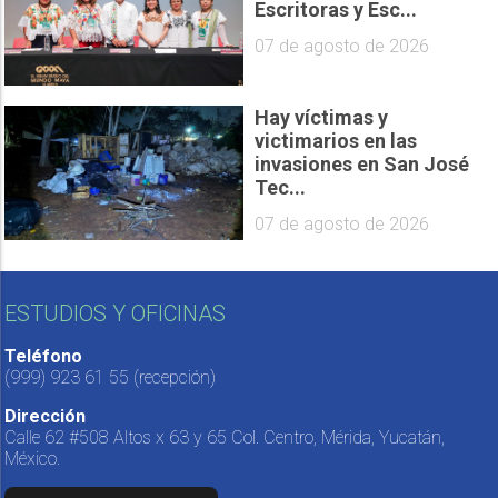
Escritoras y Esc...
07 de agosto de 2026
Hay víctimas y
victimarios en las
invasiones en San José
Tec...
07 de agosto de 2026
ESTUDIOS Y OFICINAS
Teléfono
(999) 923 61 55
(recepción)
Dirección
Calle 62 #508 Altos x 63 y 65 Col. Centro, Mérida, Yucatán,
México.