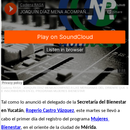
Cadena RASA
·
JOAQUÍN DÍAZ MENA ACOMPAÑÓ A LAS MERIDANAS DEL ORIENTE QUE S
E INSCRIBIERON EN EL PROGRAMA MUJERES BIENESTAR
Tal como lo anunció el delegado de la 
Secretaría del Bienestar 
en Yucatán
, 
Rogerio Castro Vázquez
, este martes se llevó a 
cabo el primer día del registro del programa 
Mujeres 
Bienestar
, en el oriente de la ciudad de 
Mérida
. 