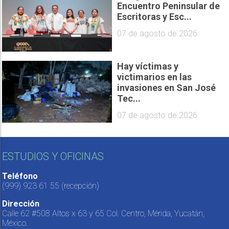
Encuentro Peninsular de
Escritoras y Esc...
07 de agosto de 2026
Hay víctimas y
victimarios en las
invasiones en San José
Tec...
07 de agosto de 2026
ESTUDIOS Y OFICINAS
Teléfono
(999) 923 61 55
(recepción)
Dirección
Calle 62 #508 Altos x 63 y 65 Col. Centro, Mérida, Yucatán,
México.