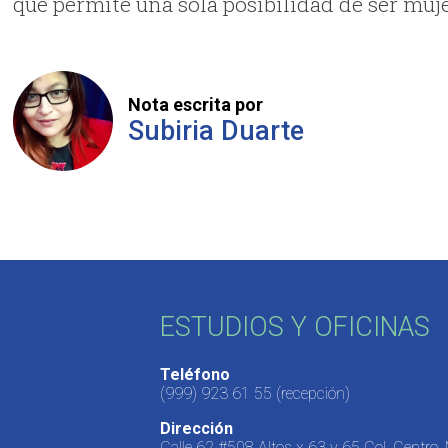
que permite una sola posibilidad de ser mujer
Nota escrita por
Subiria Duarte
ESTUDIOS Y OFICINAS
Teléfono
(999) 923 61 55
(recepción)
Dirección
Calle 62 #508 Altos x 63 y 65 Col. Centro,