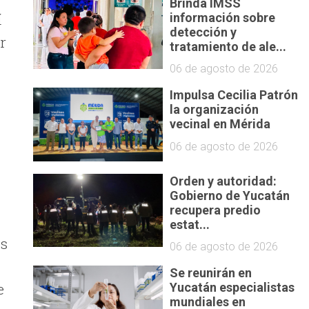
Brinda IMSS
í
información sobre
detección y
r
tratamiento de ale...
06 de agosto de 2026
Impulsa Cecilia Patrón
la organización
vecinal en Mérida
06 de agosto de 2026
Orden y autoridad:
Gobierno de Yucatán
recupera predio
estat...
os
06 de agosto de 2026
Se reunirán en
e
Yucatán especialistas
mundiales en