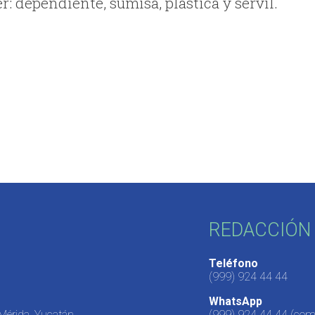
: dependiente, sumisa, plástica y servil.
REDACCIÓN 
Teléfono
(999) 924 44 44
WhatsApp
 Mérida, Yucatán,
(999) 924 44 44
(come