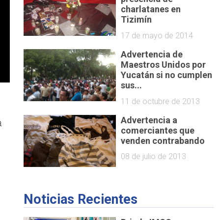
charlatanes en
Tizimín
17 de mayo de 2014
Advertencia de
Maestros Unidos por
Yucatán si no cumplen
sus...
11 de octubre de 2013
Advertencia a
a
comerciantes que
venden contrabando
08 de julio de 2013
Noticias Recientes