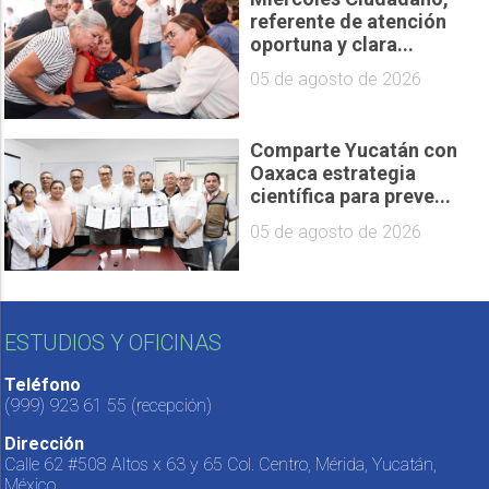
referente de atención
oportuna y clara...
05 de agosto de 2026
Comparte Yucatán con
Oaxaca estrategia
científica para preve...
05 de agosto de 2026
ESTUDIOS Y OFICINAS
Teléfono
(999) 923 61 55
(recepción)
Dirección
Calle 62 #508 Altos x 63 y 65 Col. Centro, Mérida, Yucatán,
México.