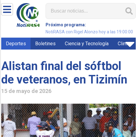
Próximo programa:
NotiRASA con Rigel Alonzo hoy a las 19:00:00
Deportes
Boletines
Ciencia y Tecnología
Clima
Alistan final del sóftbol
de veteranos, en Tizimín
15 de mayo de 2026