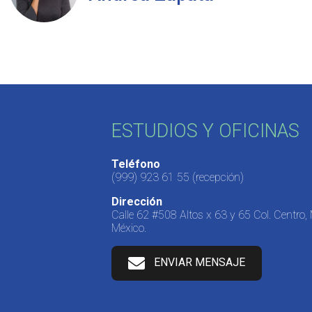
ESTUDIOS Y OFICINAS
Teléfono
(999) 923 61 55
(recepción)
Dirección
Calle 62 #508 Altos x 63 y 65 Col. Centro,
México.
ENVIAR MENSAJE