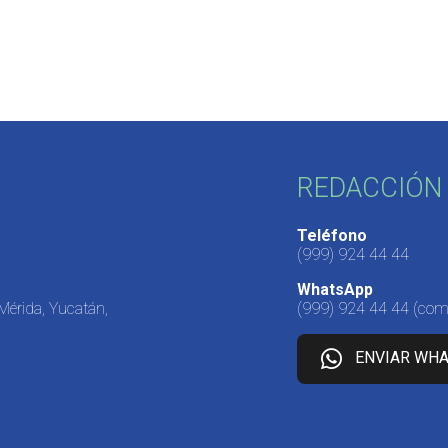
REDACCIÓN 
Teléfono
(999) 924 44 44
WhatsApp
 Mérida, Yucatán,
(999) 924 44 44
(come
ENVIAR WH