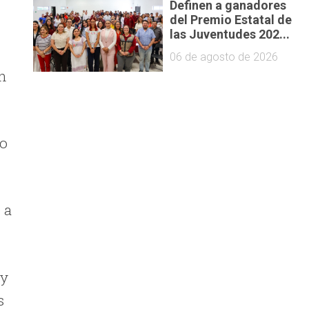
Definen a ganadores
del Premio Estatal de
las Juventudes 202...
06 de agosto de 2026
en
io
 a
 y
s