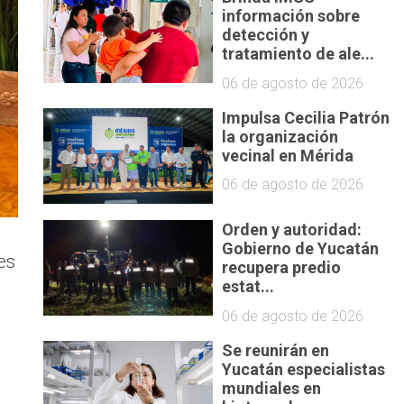
información sobre
detección y
tratamiento de ale...
06 de agosto de 2026
Impulsa Cecilia Patrón
la organización
vecinal en Mérida
06 de agosto de 2026
Orden y autoridad:
Gobierno de Yucatán
es
recupera predio
estat...
06 de agosto de 2026
Se reunirán en
Yucatán especialistas
mundiales en