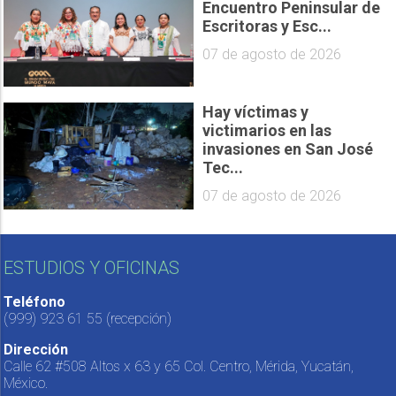
Encuentro Peninsular de
Escritoras y Esc...
07 de agosto de 2026
Hay víctimas y
victimarios en las
invasiones en San José
Tec...
07 de agosto de 2026
ESTUDIOS Y OFICINAS
Teléfono
(999) 923 61 55
(recepción)
Dirección
Calle 62 #508 Altos x 63 y 65 Col. Centro, Mérida, Yucatán,
México.