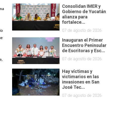
Consolidan IMER y
ma 
Gobierno de Yucatán
alianza para
fortalece...
07 de agosto de 2026
o 
e 
Inauguran el Primer
Encuentro Peninsular
de Escritoras y Esc...
07 de agosto de 2026
, 
Hay víctimas y
victimarios en las
invasiones en San
José Tec...
07 de agosto de 2026