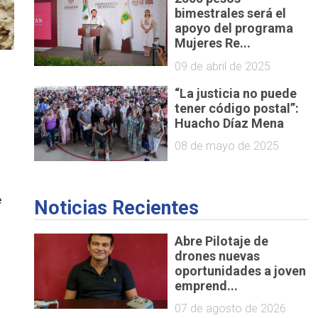
bimestrales será el
apoyo del programa
Mujeres Re...
09 de abril de 2025
“La justicia no puede
tener código postal”:
 
Huacho Díaz Mena
08 de mayo de 2025
 
Noticias Recientes
Abre Pilotaje de
drones nuevas
oportunidades a joven
emprend...
07 de agosto de 2026