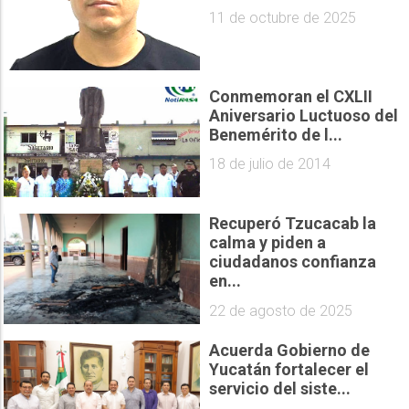
11 de octubre de 2025
Conmemoran el CXLII
Aniversario Luctuoso del
Benemérito de l...
18 de julio de 2014
Recuperó Tzucacab la
calma y piden a
ciudadanos confianza
en...
22 de agosto de 2025
Acuerda Gobierno de
Yucatán fortalecer el
servicio del siste...