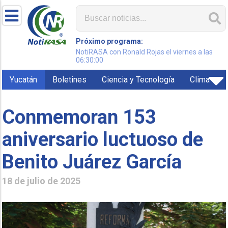
Próximo programa:
NotiRASA con Ronald Rojas el viernes a las
06:30:00
Yucatán
Boletines
Ciencia y Tecnología
Clima
Conmemoran 153
aniversario luctuoso de
Benito Juárez García
18 de julio de 2025