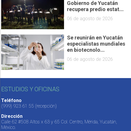
Gobierno de Yucatán
recupera predio estat...
06 de agosto de 2026
Se reunirán en Yucatán
especialistas mundiales
en biotecnolo...
06 de agosto de 2026
ESTUDIOS Y OFICINAS
Teléfono
(999) 923 61 55
(recepción)
Dirección
Calle 62 #508 Altos x 63 y 65 Col. Centro, Mérida, Yucatán,
México.